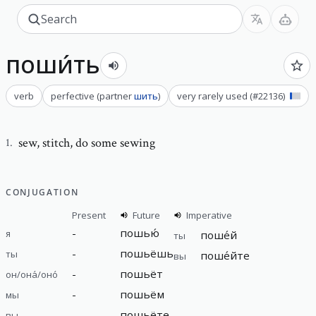
поши́ть
verb
perfective
(
partner
шить
)
very rarely used
(#
22136
)
sew
,
stitch, do some sewing
1
.
CONJUGATION
Present
Future
Imperative
-
пошью́
я
поше́й
ты
-
пошьёшь
ты
поше́йте
вы
-
пошьёт
он/она́/оно́
-
пошьём
мы
-
пошьёте
вы