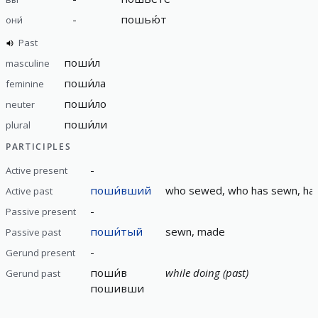
-
пошью́т
они́
Past
поши́л
masculine
поши́ла
feminine
поши́ло
neuter
поши́ли
plural
PARTICIPLES
-
Active present
поши́вший
who sewed, who has sewn, ha
Active past
-
Passive present
поши́тый
sewn, made
Passive past
-
Gerund present
поши́в
while doing (past)
Gerund past
пошивши