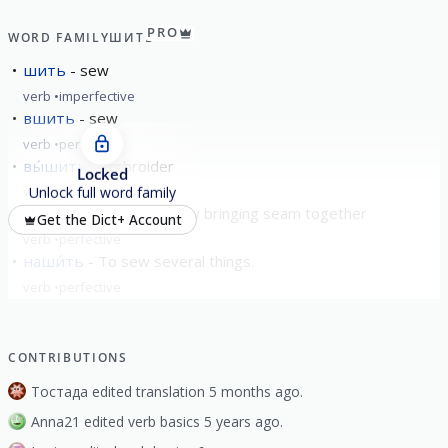
PRO
WORD FAMILY
ШИТЬ
шить
sew
verb
imperfective
вшить
sew
verb
perfective
вы́шить
embroider
Locked
verb
perfective
Unlock full word family
заши́ть
to sew up/sew bringing seam together
Get the Dict+ Account
verb
perfective
наши́ть
To sew several things.
verb
perfective
show all
CONTRIBUTIONS
Тостада edited translation 5 months ago.
Anna21 edited verb basics 5 years ago.