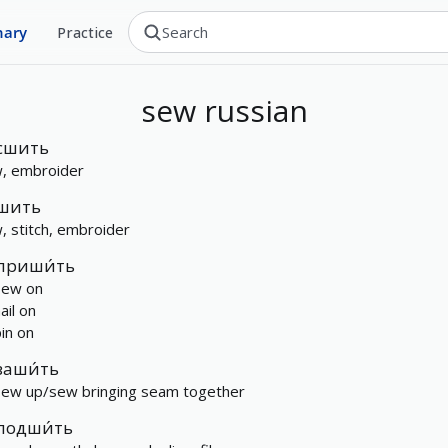
nary
Practice
sew
russian
сшить
, embroider
шить
, stitch, embroider
приши́ть
sew on
ail on
pin on
заши́ть
sew up/sew bringing seam together
подши́ть