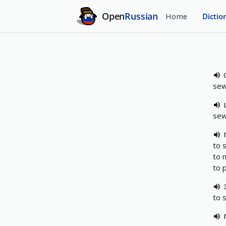
Open
Russian
Home
Dictio
sew
sew
to 
to n
to 
to 