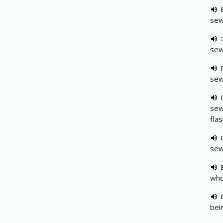
sew
sew
sew
sew
fla
sew
who
bei