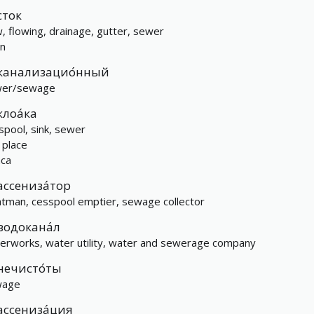
сток
w, flowing, drainage, gutter, sewer
in
канализацио́нный
wer/sewage
клоа́ка
spool, sink, sewer
 place
aca
ассениза́тор
htman, cesspool emptier, sewage collector
водокана́л
erworks, water utility, water and sewerage company
нечисто́ты
wage
ассениза́ция