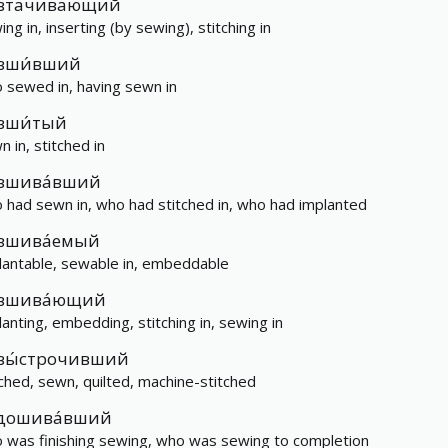
втачивающий
ng in, inserting (by sewing), stitching in
вши́вший
 sewed in, having sewn in
вши́тый
n in, stitched in
вшива́вший
 had sewn in, who had stitched in, who had implanted
вшива́емый
lantable, sewable in, embeddable
вшива́ющий
lanting, embedding, stitching in, sewing in
вы́строчивший
tched, sewn, quilted, machine-stitched
дошива́вший
 was finishing sewing, who was sewing to completion