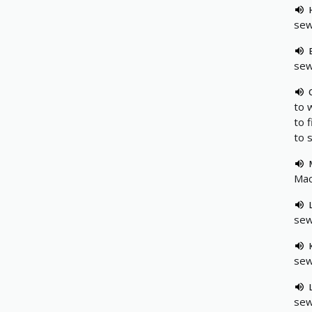
sew
se
to 
to 
to 
Mac
sew
sew
sew