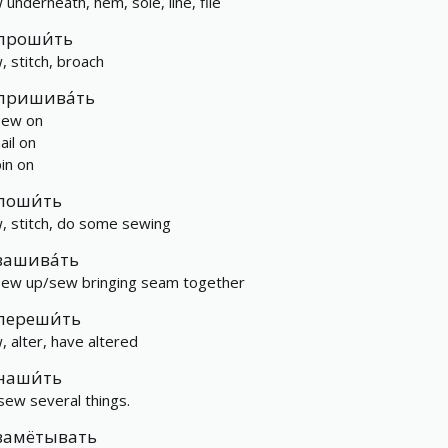
 underneath, hem, sole, line, file
проши́ть
, stitch, broach
пришива́ть
sew on
ail on
pin on
поши́ть
, stitch, do some sewing
зашива́ть
sew up/sew bringing seam together
переши́ть
, alter, have altered
наши́ть
sew several things.
замётывать