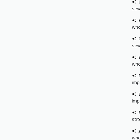
sewi
who
sew
who
imp
imp
sti
who