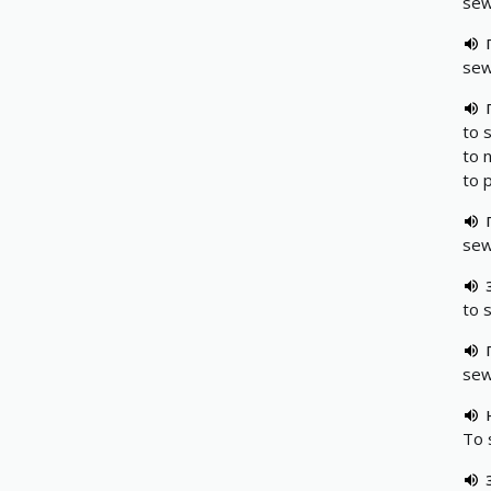
sew
sew
to 
to n
to 
sew
to 
sew
To 