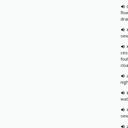
flo
dra
se
ces
foul
clo
nig
wat
se