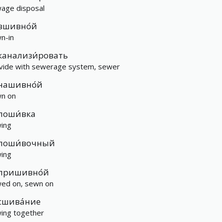
age disposal
вшивно́й
n-in
канализи́ровать
vide with sewerage system, sewer
нашивно́й
n on
поши́вка
ing
поши́вочный
ing
пришивно́й
ed on, sewn on
сшива́ние
ing together