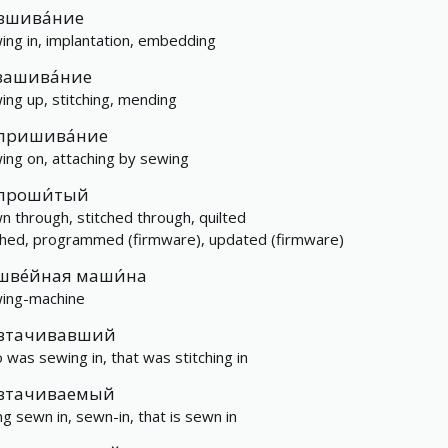
вшива́ние
ing in, implantation, embedding
зашива́ние
ing up, stitching, mending
пришива́ние
ing on, attaching by sewing
проши́тый
n through, stitched through, quilted
shed, programmed (firmware), updated (firmware)
шве́йная маши́на
ing-machine
втачивавший
 was sewing in, that was stitching in
втачиваемый
ng sewn in, sewn-in, that is sewn in