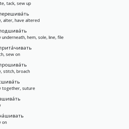
te, tack, sew up
перешива́ть
, alter, have altered
подшива́ть
 underneath, hem, sole, line, file
прита́чивать
tch, sew on
прошива́ть
, stitch, broach
сшива́ть
 together, suture
вшива́ть
w
на́шивать
 on