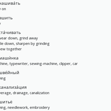
нашива́ть
 on
вшить
w
ста́чивать
wear down, grind away
file down, sharpen by grinding
sew together
маши́нка
hine, typewriter, sewing-machine, clipper, car
шве́йный
ing
канализа́ция
erage, drainage, canalization
шитьё
ing, needlework, embroidery