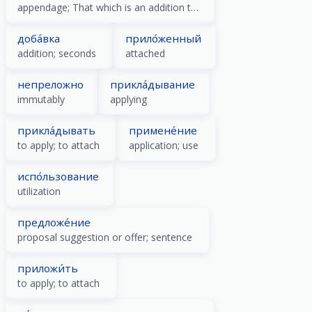
appendage; That which is an addition to something that has no independent significance
доба́вка
прило́женный
addition; seconds
attached
непреложно
прикла́дывание
immutably
applying
прикла́дывать
примене́ние
to apply; to attach
application; use
испо́льзование
utilization
предложе́ние
proposal suggestion or offer; sentence
приложи́ть
to apply; to attach