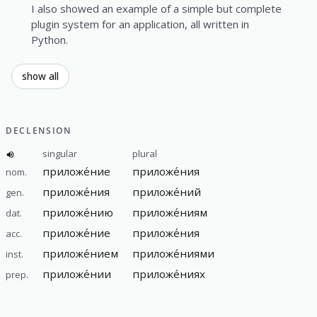
I also showed an example of a simple but complete
plugin system for an application, all written in
Python.
show all
DECLENSION
singular
plural
приложе́ние
приложе́ния
nom.
приложе́ния
приложе́ний
gen.
приложе́нию
приложе́ниям
dat.
приложе́ние
приложе́ния
acc.
приложе́нием
приложе́ниями
inst.
приложе́нии
приложе́ниях
prep.