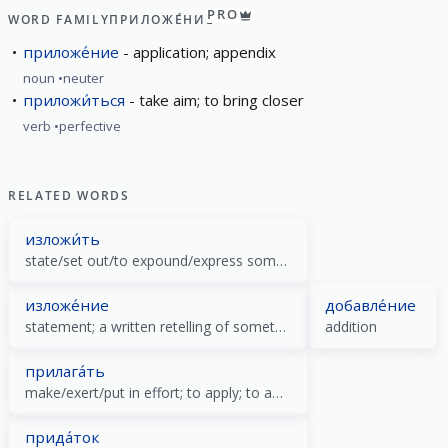
PRO
WORD FAMILY
ПРИЛОЖЕ́НИЕ
приложе́ние
application; appendiх
noun
neuter
приложи́ться
take aim; to bring closer
verb
perfective
RELATED WORDS
изложи́ть
state/set out/to expound/express something in words/written/oral
изложе́ние
добавле́ние
statement; a written retelling of something in ones own words
addition
прилага́ть
make/exert/put in effort; to apply; to attach; (colloquial) to smack
прида́ток