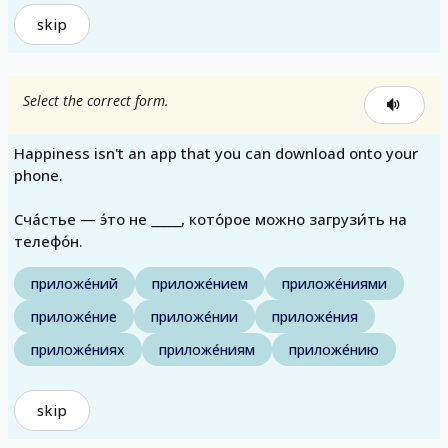
skip
Select the correct form.
Happiness isn't an app that you can download onto your
phone.
Сча́стье — э́то не _____, кото́рое можно загрузи́ть на
телефо́н.
приложе́ний
приложе́нием
приложе́ниями
приложе́ние
приложе́нии
приложе́ния
приложе́ниях
приложе́ниям
приложе́нию
skip