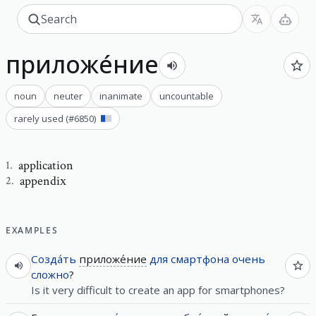
приложе́ние
noun
neuter
inanimate
uncountable
rarely used
(#
6850
)
application
1
.
appendiх
2
.
EXAMPLES
Созда́ть
приложе́ние
для
смартфона
очень
сложно
?
Is it very difficult to create an app for smartphones?