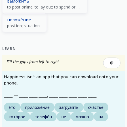
вы́ложить
to post online; to lay out; to spend or pay a lot
положе́ние
position; situation
LEARN
Fill the gaps from left to right.
Happiness isn't an app that you can download onto your
phone.
_____ — _____ _____ _____, _____ _____ _____ _____ _____.
э́то
приложе́ние
загрузи́ть
сча́стье
кото́рое
телефо́н
не
можно
на