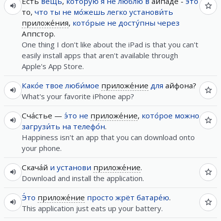
Есть
вещь
,
кото́рую
я
не
люблю́
в
айпаде -
э́то
то,
что
ты
не
мо́жешь
легко
установи́ть
приложе́ния
,
кото́рые
не
досту́пны
через
Аппстор.
One thing I don't like about the iPad is that you can't
easily install apps that aren't available through
Apple's App Store.
Како́е
твое
люби́мое
приложе́ние
для
айфона?
What's your favorite iPhone app?
Сча́стье —
э́то
не
приложе́ние
,
кото́рое
можно
загрузи́ть
на
телефо́н
.
Happiness isn't an app that you can download onto
your phone.
Скача́й
и
установи
приложе́ние
.
Download and install the application.
Э́то
приложе́ние
просто
жрёт
батаре́ю
.
This application just eats up your battery.