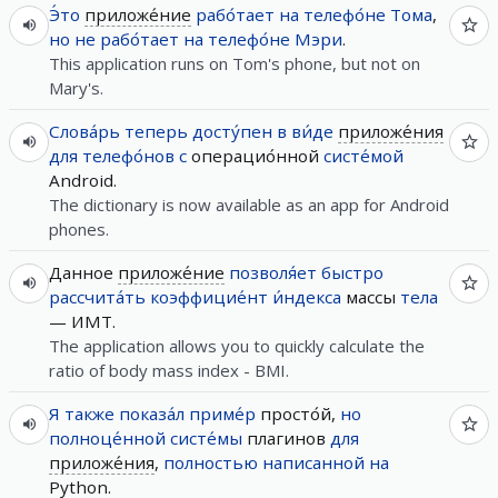
Э́то
приложе́ние
рабо́тает
на
телефо́не
Тома
,
но
не
рабо́тает
на
телефо́не
Мэри
.
This application runs on Tom's phone, but not on
Mary's.
Слова́рь
теперь
досту́пен
в
ви́де
приложе́ния
для
телефо́нов
с
операцио́нной
систе́мой
Android.
The dictionary is now available as an app for Android
phones.
Данное
приложе́ние
позволя́ет
быстро
рассчита́ть
коэффицие́нт
и́ндекса
массы
тела
— ИМТ.
The application allows you to quickly calculate the
ratio of body mass index - BMI.
Я
также
показа́л
приме́р
просто́й,
но
полноце́нной
систе́мы
плагинов
для
приложе́ния
,
полностью
написанной
на
Python.