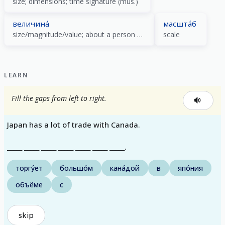
size; dimensions; time signature (mus.)
величина́
масшта́б
size/magnitude/value; about a person very big in a field
scale
LEARN
Fill the gaps from left to right.
Japan has a lot of trade with Canada.
_____ _____ _____ _____ _____ _____ _____.
торгу́ет
большо́м
кана́дой
в
япо́ния
объёме
с
skip