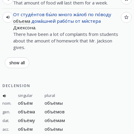
That amount of food will last them for a week.
От
студе́нтов
бы́ло
много
жа́лоб
по по́воду
объема
дома́шней
рабо́ты
от
ми́стера
Джексона.
There have been a lot of complaints from students
about the amount of homework that Mr. Jackson
gives.
show all
DECLENSION
singular
plural
объём
объёмы
nom.
объёма
объёмов
gen.
объёму
объёмам
dat.
объём
объёмы
acc.