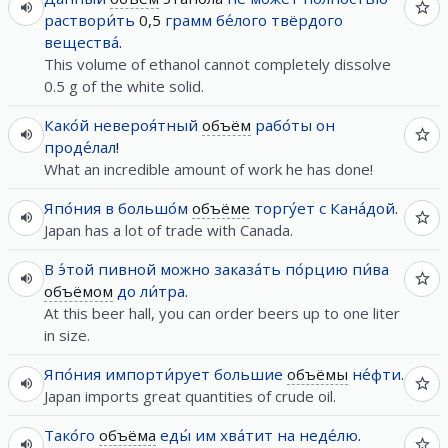
раствори́ть
0,5
грамм
бе́лого
твёрдого
вещества́
.
This volume of ethanol cannot completely dissolve
0.5 g of the white solid.
Како́й
невероя́тный
объём
рабо́ты
он
проде́лал
!
What an incredible amount of work he has done!
Япо́ния
в
большо́м
объёме
торгу́ет
с
Кана́дой
.
Japan has a lot of trade with Canada.
В
э́той
пивной
можно
заказа́ть
по́рцию
пи́ва
объёмом
до
ли́тра
.
At this beer hall, you can order beers up to one liter
in size.
Япо́ния
импорти́рует
большие
объёмы
не́фти
.
Japan imports great quantities of crude oil.
Тако́го
объёма
еды́
им
хва́тит
на
неде́лю
.