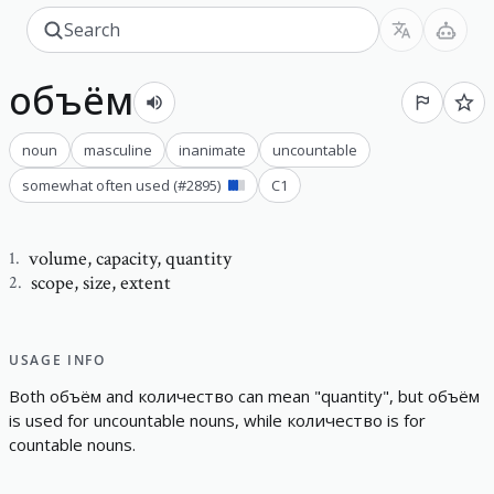
объём
noun
masculine
inanimate
uncountable
somewhat often used
(#
2895
)
C1
volume
,
capacity, quantity
1
.
scope
,
size, extent
2
.
USAGE INFO
B
o
t
h
объём
a
n
d
количество
c
a
n
m
e
a
n
"
q
u
a
n
t
i
t
y
"
,
b
u
t
объём
i
s
u
s
e
d
f
o
r
u
n
c
o
u
n
t
a
b
l
e
n
o
u
n
s
,
w
h
i
l
e
количество
i
s
f
o
r
c
o
u
n
t
a
b
l
e
n
o
u
n
s
.