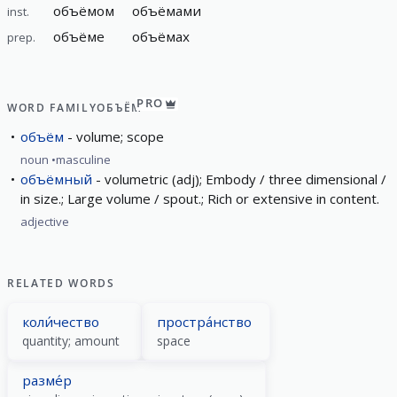
объёмом
объёмами
inst.
объёме
объёмах
prep.
PRO
WORD FAMILY
ОБЪЁМ
объём
volume; scope
noun
masculine
объёмный
volumetric (adj); Embody / three dimensional /
in size.; Large volume / spout.; Rich or extensive in content.
adjective
RELATED WORDS
коли́чество
простра́нство
quantity; amount
space
разме́р