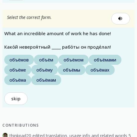
Select the correct form.
What an incredible amount of work he has done!
Како́й невероя́тный _____ рабо́ты он проде́лал!
объёмов
объём
объёмом
объёмами
объёме
объёму
объёмы
объёмах
объёма
объёмам
skip
CONTRIBUTIONS
thinkpad20 edited translation, usage info and related words 5