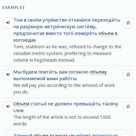
EXAMPLES
Том
в
своём
упря́мстве
отказа́лся
переходи́ть
на
разу́мную
метри́ческую
систе́му
,
предпочитая
вместо
того́
измеря́ть
объём
в
хогсхедах.
Tom, stubborn as he was, refused to change to the
sensible metric system, preferring to measure
volume in hogsheads instead.
Мы
будем
плати́ть
вам
согласно
объему
выполняемой
вами
рабо́ты
.
We will pay you according to the amount of work
you do.
Объём
статьи́
не
должен
превыша́ть
ты́сячу
слов
.
The length of the article is not to exceed 1000
words.
Да́нный
объём
этанола
не
мо́жет
полностью