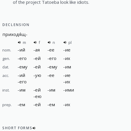
of the project Tatoeba look like idiots.
DECLENSION
приходя́щ
-
m
f
n
pl
-
ий
-
ая
-
ее
-
ие
nom.
-
его
-
ей
-
его
-
их
gen.
-
ему
-
ей
-
ему
-
им
dat.
-
ий
-
ую
-
ее
-
ие
acc.
-
его
-
их
-
им
-
ей
-
им
-
ими
inst.
-
ею
-
ем
-
ей
-
ем
-
их
prep.
SHORT FORMS