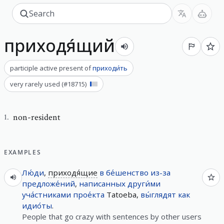
приходя́щий
participle active present
of
приходи́ть
very rarely used
(#
18715
)
non-resident
1
.
EXAMPLES
Лю́ди
,
приходя́щие
в
бе́шенство
из-за
предложе́ний
,
написанных
други́ми
уча́стниками
прое́кта
Tatoeba,
вы́глядят
как
идио́ты
.
People that go crazy with sentences by other users