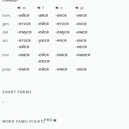
m
f
n
pl
-
ийся
-
аяся
-
ееся
-
иеся
nom.
-
егося
-
ейся
-
егося
-
ихся
gen.
-
емуся
-
ейся
-
емуся
-
имся
dat.
-
егося
-
уюся
-
ееся
-
ихся
acc.
-
ийся
-
иеся
-
имся
-
ейся
-
имся
-
имися
inst.
-
еюся
-
емся
-
ейся
-
емся
-
ихся
prep.
SHORT FORMS
-
PRO
WORD FAMILY
СБИТЬ