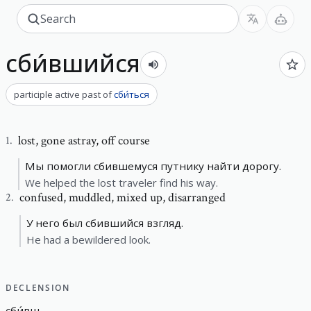
сби́вшийся
participle active past
of
сби́ться
lost
,
gone astray, off course
1
.
Мы помогли сбившемуся путнику найти дорогу.
We helped the lost traveler find his way.
confused
,
muddled, mixed up, disarranged
2
.
У него был сбившийся взгляд.
He had a bewildered look.
DECLENSION
сби́вш
-