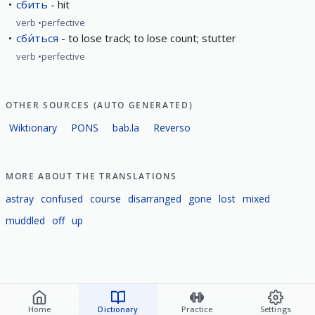
сбить
hit
verb
perfective
сби́ться
to lose track; to lose count; stutter
verb
perfective
OTHER SOURCES (AUTO GENERATED)
Wiktionary
PONS
bab.la
Reverso
MORE ABOUT THE TRANSLATIONS
astray
confused
course
disarranged
gone
lost
mixed
muddled
off
up
Home
Dictionary
Practice
Settings