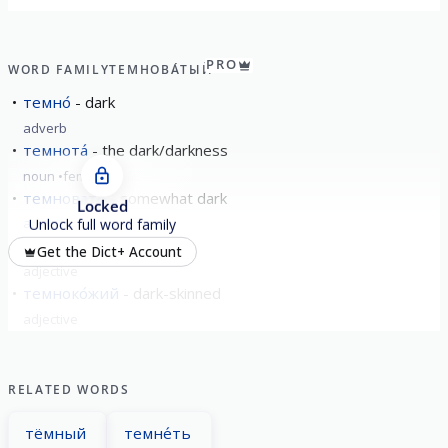
PRO
WORD FAMILY
ТЕМНОВА́ТЫЙ
темно́
dark
adverb
темнота́
the dark/darkness
noun
feminine
темновато
somewhat dark
Locked
adverb
Unlock full word family
темнова́тый
darkish
Get the Dict+ Account
adjective
темноко́жий
dark-skinned
adjective
RELATED WORDS
тёмный
темне́ть