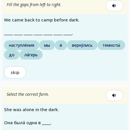
Fill the gaps from left to right.
We came back to camp before dark.
_____ _____ _____ _____ _____ _____ _____.
наступле́ния
мы
в
верну́лись
темноты́
до
ла́герь
skip
Select the correct form.
She was alone in the dark.
Она была́ одна в _____.