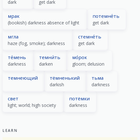
dark
get dark
мрак
потемне́ть
(bookish) darkness absence of light
get dark
мгла
стемне́ть
haze (fog, smoke); darkness
get dark
те́мень
темни́ть
мо́рок
darkness
darken
gloom; delusion
темнеющий
тёмненький
тьма
darkish
darkness
свет
потёмки
light; world; high society
darkness
LEARN