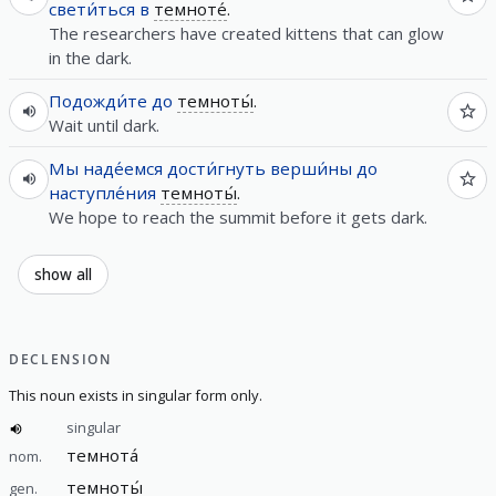
свети́ться
в
темноте́
.
The researchers have created kittens that can glow
in the dark.
Подожди́те
до
темноты́
.
Wait until dark.
Мы
наде́емся
дости́гнуть
верши́ны
до
наступле́ния
темноты́
.
We hope to reach the summit before it gets dark.
show all
DECLENSION
This noun exists in singular form only.
singular
темнота́
nom.
темноты́
gen.