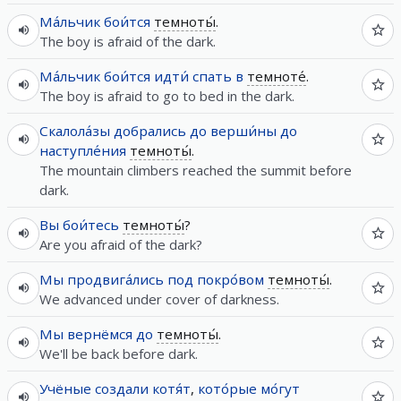
Ма́льчик
бои́тся
темноты́
.
The boy is afraid of the dark.
Ма́льчик
бои́тся
идти́
спать
в
темноте́
.
The boy is afraid to go to bed in the dark.
Скалола́зы
добрались
до
верши́ны
до
наступле́ния
темноты́
.
The mountain climbers reached the summit before
dark.
Вы
бои́тесь
темноты́
?
Are you afraid of the dark?
Мы
продвига́лись
под
покро́вом
темноты́
.
We advanced under cover of darkness.
Мы
вернёмся
до
темноты́
.
We'll be back before dark.
Учёные
создали
котя́т
,
кото́рые
мо́гут