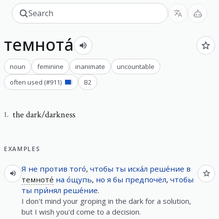
темнота́
noun
feminine
inanimate
uncountable
often used
(#
911
)
B2
the dark/darkness
1
.
EXAMPLES
Я
не
против
того́
,
чтобы
ты
иска́л
реше́ние
в
темноте́
на
о́щупь
,
но
я
бы
предпочёл
,
чтобы
ты
при́нял
реше́ние
.
I don't mind your groping in the dark for a solution,
but I wish you'd come to a decision.