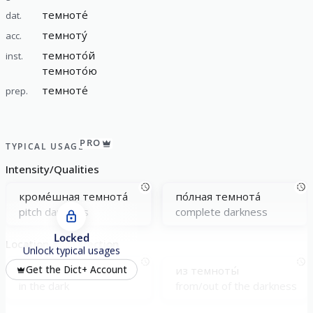
темноте́
dat.
темноту́
acc.
темното́й
inst.
темното́ю
темноте́
prep.
PRO
TYPICAL USAGE
Intensity/Qualities
кроме́шная темнота́
по́лная темнота́
pitch darkness
complete darkness
Locked
Location and Direction
Unlock typical usages
в темноте́
из темноты́
Get the Dict+ Account
in the dark
from/out of the darkness