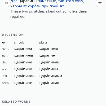
Две
цара́пины
заме́тные
,
так
что
я
хочу́
,
чтобы
их
убра́ли
при
почи́нке
.
These two scratches stand out so I'd like them
repaired.
DECLENSION
singular
plural
цара́пина
цара́пины
nom.
цара́пины
цара́пин
gen.
цара́пине
цара́пинам
dat.
цара́пину
цара́пины
acc.
цара́пиной
цара́пинами
inst.
цара́пине
цара́пинах
prep.
RELATED WORDS