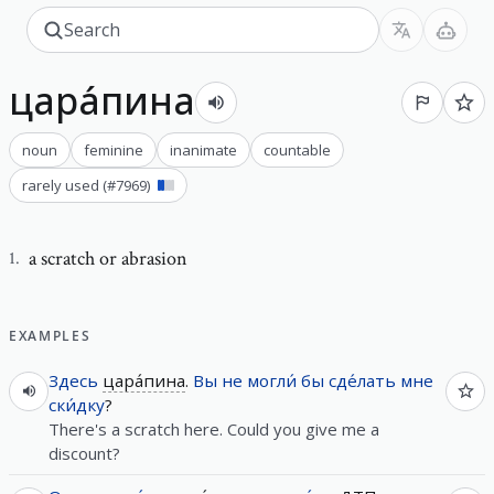
цара́пина
noun
feminine
inanimate
countable
rarely used
(#
7969
)
a scratch or abrasion
1
.
EXAMPLES
Здесь
цара́пина
.
Вы
не
могли́
бы
сде́лать
мне
ски́дку
?
There's a scratch here. Could you give me a
discount?