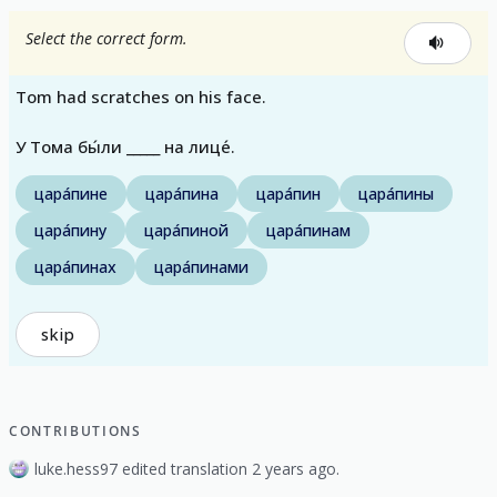
Select the correct form.
Tom had scratches on his face.
У Тома бы́ли _____ на лице́.
цара́пине
цара́пина
цара́пин
цара́пины
цара́пину
цара́пиной
цара́пинам
цара́пинах
цара́пинами
skip
CONTRIBUTIONS
luke.hess97 edited translation 2 years ago.