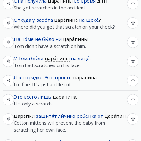
Она
получи́ла
цара́пины
во вре́мя
ДТП.
She got scratches in the accident.
Откуда
у
вас
э́та
цара́пина
на
щеке́
?
Where did you get that scratch on your cheek?
На
То́ме
не
бы́ло
ни
цара́пины
.
Tom didn't have a scratch on him.
У
Тома
бы́ли
цара́пины
на
лице́
.
Tom had scratches on his face.
Я
в
поря́дке
.
Э́то
просто
цара́пина
.
I'm fine. It's just a little cut.
Э́то
всего лишь
цара́пина
.
It's only a scratch.
Царапки
защитя́т
ли́чико
ребёнка
от
цара́пин
.
Cotton mittens will prevent the baby from
scratching her own face.