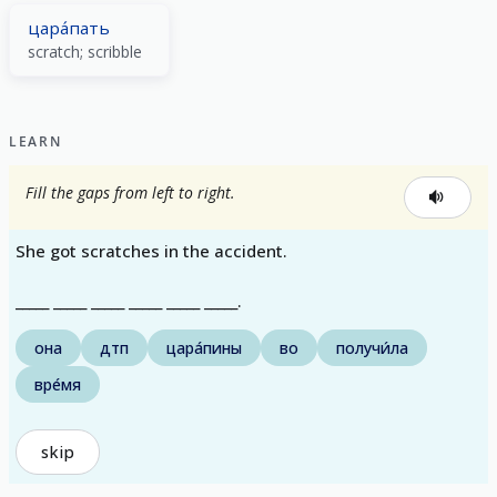
цара́пать
scratch; scribble
LEARN
Fill the gaps from left to right.
She got scratches in the accident.
_____ _____ _____ _____ _____ _____.
она
дтп
цара́пины
во
получи́ла
вре́мя
skip