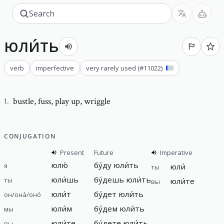
юли́ть
verb
imperfective
very rarely used
(#
11022
)
bustle
,
fuss, play up, wriggle
1
.
CONJUGATION
Present
Future
Imperative
юлю́
бу́ду юли́ть
я
юли́
ты
юли́шь
бу́дешь юли́ть
ты
юли́те
вы
юли́т
бу́дет юли́ть
он/она́/оно́
юли́м
бу́дем юли́ть
мы
юли́те
бу́дете юли́ть
вы