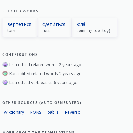
RELATED WORDS
верте́ться
суети́ться
юла́
turn
fuss
spinning top (toy)
CONTRIBUTIONS
Lisa edited related words 2 years ago.
Kurt edited related words 2 years ago.
Lisa edited verb basics 6 years ago.
OTHER SOURCES (AUTO GENERATED)
Wiktionary
PONS
bab.la
Reverso
MORE ABOUT THE TRANSLATIONS