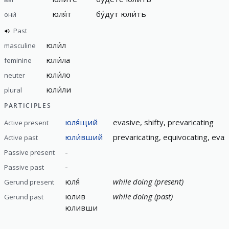
юля́т
бу́дут юли́ть
они́
Past
юли́л
masculine
юли́ла
feminine
юли́ло
neuter
юли́ли
plural
PARTICIPLES
юля́щий
evasive, shifty, prevaricating
Active present
юли́вший
prevaricating, equivocating, evasi
Active past
-
Passive present
-
Passive past
юля́
while doing (present)
Gerund present
юлив
while doing (past)
Gerund past
юливши