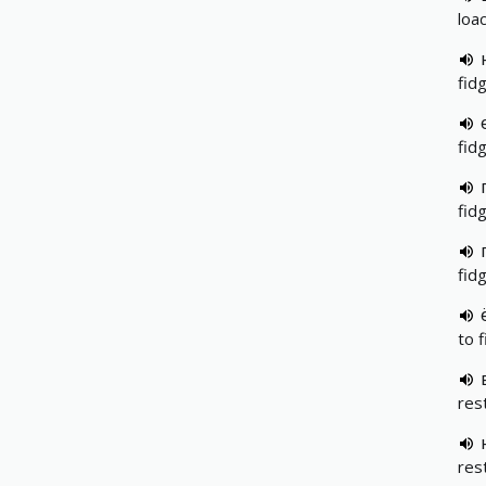
loa
fid
fid
fid
fid
to f
res
res