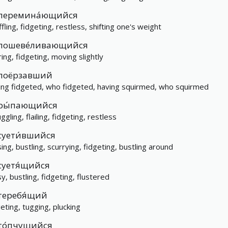
перемина́ющийся
fling, fidgeting, restless, shifting one's weight
пошеве́ливающийся
ring, fidgeting, moving slightly
поёрзавший
ing fidgeted, who fidgeted, having squirmed, who squirmed
ры́пающийся
ggling, flailing, fidgeting, restless
суети́вшийся
sing, bustling, scurrying, fidgeting, bustling around
суетя́щийся
sy, bustling, fidgeting, flustered
теребя́щий
geting, tugging, plucking
то́пчущийся