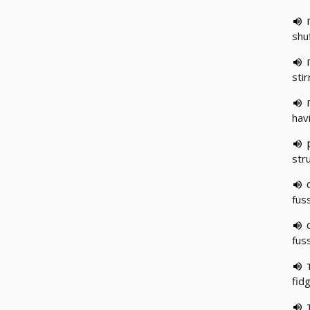
shuf
stir
hav
stru
fus
fus
fid