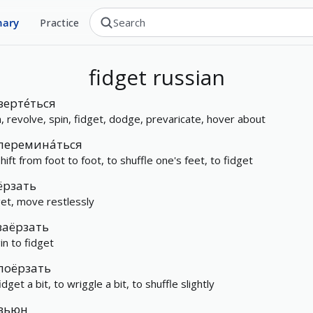
nary
Practice
fidget
russian
верте́ться
n, revolve, spin, fidget, dodge, prevaricate, hover about
перемина́ться
hift from foot to foot, to shuffle one's feet, to fidget
ёрзать
get, move restlessly
заёрзать
in to fidget
поёрзать
idget a bit, to wriggle a bit, to shuffle slightly
вьюн