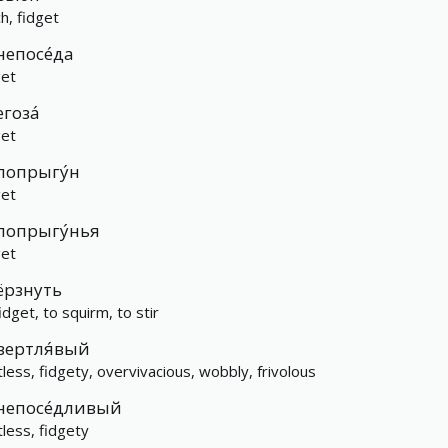
ch, fidget
непосе́да
get
егоза́
get
попрыгу́н
get
попрыгу́нья
get
ёрзнуть
idget, to squirm, to stir
вертля́вый
tless, fidgety, overvivacious, wobbly, frivolous
непосе́дливый
tless, fidgety