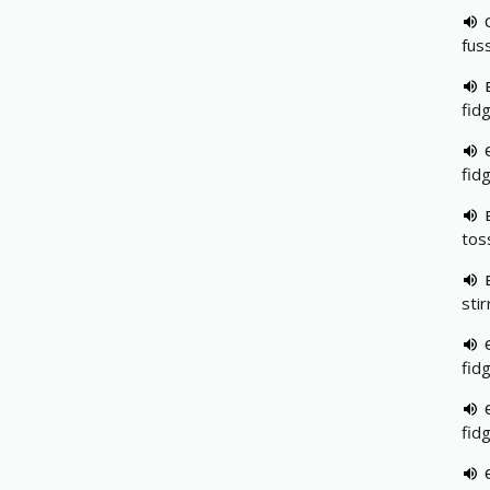
fuss
fid
fid
toss
stir
fid
fid