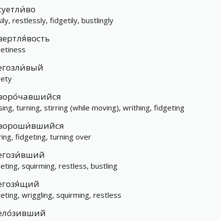
суетли́во
ily, restlessly, fidgetily, bustlingly
вертля́вость
getiness
егозли́вый
gety
воро́чавшийся
ing, turning, stirring (while moving), writhing, fidgeting
вороши́вшийся
ring, fidgeting, turning over
егози́вший
geting, squirming, restless, bustling
егозя́щий
geting, wriggling, squirming, restless
ело́зивший