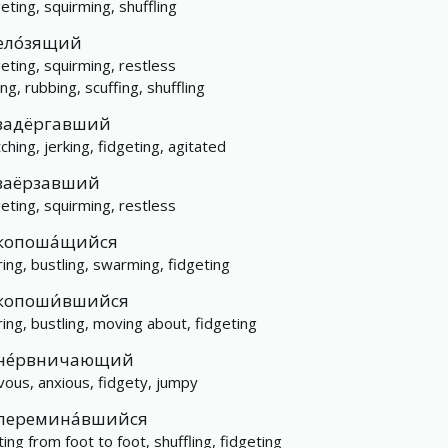
geting, squirming, shuffling
ело́зящий
geting, squirming, restless
ing, rubbing, scuffing, shuffling
задёргавший
ching, jerking, fidgeting, agitated
заёрзавший
geting, squirming, restless
копоша́щийся
rring, bustling, swarming, fidgeting
копоши́вшийся
rring, bustling, moving about, fidgeting
не́рвничающий
vous, anxious, fidgety, jumpy
перемина́вшийся
ting from foot to foot, shuffling, fidgeting