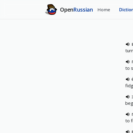
Open
Russian
Home
Dictio
tur
to s
fid
beg
to f