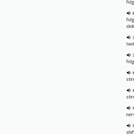
fid
fid
slid
twit
fid
sti
sti
ner
shif