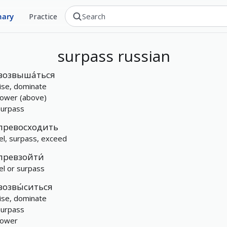
nary
Practice
surpass
russian
возвыша́ться
rise, dominate
tower (above)
surpass
превосходить
el, surpass, exceed
превзойти́
el or surpass
возвы́ситься
rise, dominate
surpass
tower