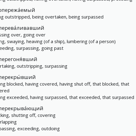
опережа́емый
ng outstripped, being overtaken, being surpassed
перева́ливавший
ssing over, going over
ling, swaying, heaving (of a ship), lumbering (of a person)
eeding, surpassing, going past
перегоня́вший
rtaking, outstripping, surpassing
перекры́вший
ing blocked, having covered, having shut off, that blocked, that
ered
ing exceeded, having surpassed, that exceeded, that surpassed
перекрыва́ющий
cking, shutting off, covering
rlapping
passing, exceeding, outdoing