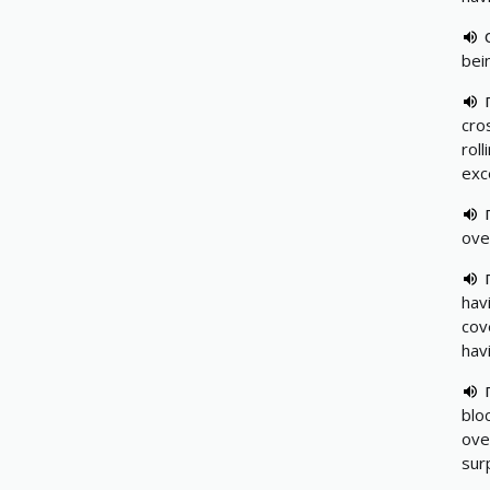
bei
cro
rol
exc
ove
hav
cov
hav
blo
ove
sur