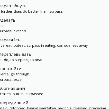
переплю́нуть
t further than, do better than, surpass
уде́лать
do
surpass, exceed
перееда́ть
overeat, outeat, surpass in eating, corrode, eat away
переплёвывать
outdo, to surpass, to beat
пронзойти
pierce, go through
surpass, excel
обогна́вший
rtaken, outrun, surpassed
опереди́вший
ing outstripped, having overtaken, having surpassed, preceding