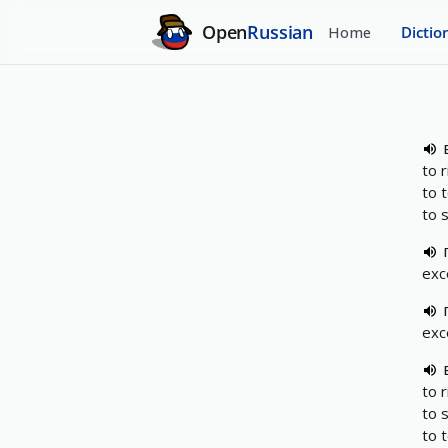
Open
Russian
Home
Dictio
to 
to 
to 
exc
exc
to 
to 
to 