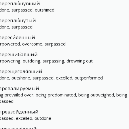
переплю́нувший
done, surpassed, outshined
переплю́нутый
done, surpassed
переси́ленный
rpowered, overcome, surpassed
перешибавший
rpowering, outdoing, surpassing, drowning out
перещеголя́вший
done, outshone, surpassed, excelled, outperformed
превалируемый
ng prevailed over, being predominated, being outweighed, being
passed
превзойдённый
passed, excelled, outdone
превзоше́дший