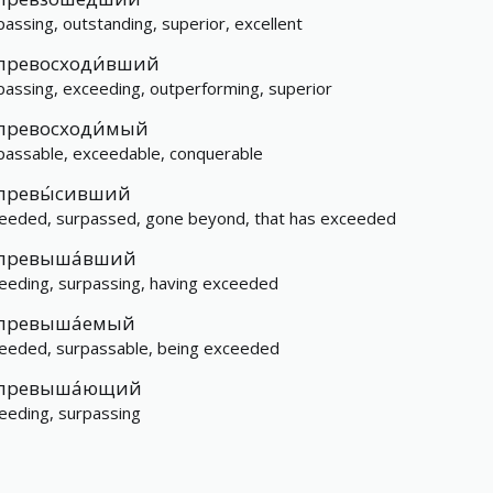
passing, outstanding, superior, excellent
превосходи́вший
passing, exceeding, outperforming, superior
превосходи́мый
passable, exceedable, conquerable
превы́сивший
eeded, surpassed, gone beyond, that has exceeded
превыша́вший
eeding, surpassing, having exceeded
превыша́емый
eeded, surpassable, being exceeded
превыша́ющий
eeding, surpassing