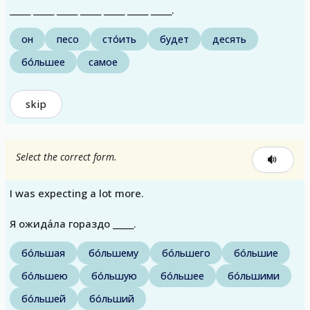
_____ _____ _____ _____ _____ _____ _____.
он
песо
сто́ить
будет
десять
бо́льшее
самое
skip
Select the correct form.
I was expecting a lot more.
Я ожида́ла гораздо _____.
бо́льшая
бо́льшему
бо́льшего
бо́льшие
бо́льшею
бо́льшую
бо́льшее
бо́льшими
бо́льшей
бо́льший