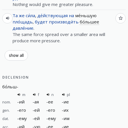
Nothing would give me greater pleasure.
Та
же
си́ла
,
де́йствующая
на
ме́ньшую
пло́щадь
,
будет
производи́ть
бо́льшее
давле́ние
.
The same force spread over a smaller area will
produce more pressure.
show all
DECLENSION
бо́льш
-
m
f
n
pl
-
ий
-
ая
-
ее
-
ие
nom.
-
его
-
ей
-
его
-
их
gen.
-
ему
-
ей
-
ему
-
им
dat.
-
ий
-
ую
-
ее
-
ие
acc.