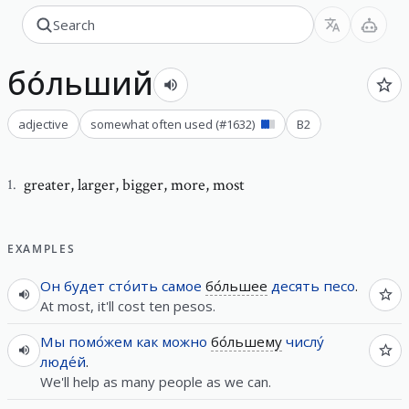
бо́льший
adjective
somewhat often used
(#
1632
)
B2
greater
,
larger, bigger, more, most
1
.
EXAMPLES
Он
будет
сто́ить
самое
бо́льшее
десять
песо
.
At most, it'll cost ten pesos.
Мы
помо́жем
как
можно
бо́льшему
числу́
люде́й
.
We'll help as many people as we can.