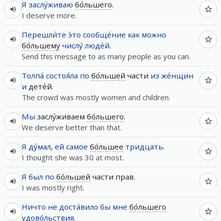
Я
заслу́живаю
бо́льшего
.
I deserve more.
Перешли́те
э́то
сообще́ние
как
можно
бо́льшему
числу́
люде́й
.
Send this message to as many people as you can.
Толпа́
состоя́ла
по
бо́льшей
части
из
же́нщин
и
дете́й.
The crowd was mostly women and children.
Мы
заслу́живаем
бо́льшего
.
We deserve better than that.
Я
ду́мал
,
ей
самое
бо́льшее
тридцать
.
I thought she was 30 at most.
Я
был
по
бо́льшей
части прав.
I was mostly right.
Ничто
не
доста́вило
бы
мне
бо́льшего
удово́льствия
.