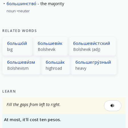
большинство́
the majority
noun
neuter
RELATED WORDS
большо́й
большеви́к
большеви́стский
big
Bolshevik
Bolshevik (adj)
большеви́зм
больша́к
большегру́зный
Bolshevism
highroad
heavy
LEARN
Fill the gaps from left to right.
At most, it'll cost ten pesos.