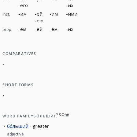
-
его
-
их
-
им
-
ей
-
им
-
ими
inst.
-
ею
-
ем
-
ей
-
ем
-
их
prep.
COMPARATIVES
-
SHORT FORMS
-
PRO
WORD FAMILY
БО́ЛЬШИЙ
бо́льший
greater
adjective