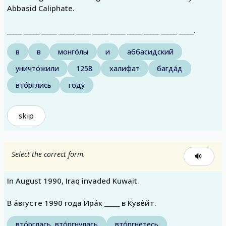
Abbasid Caliphate.
_____ _____ _____ _____ _____ _____ _____ _____ _____ _____ _____.
в
в
монго́лы
и
аббасидский
уничто́жили
1258
халифат
багда́д
вто́рглись
году
skip
Select the correct form.
In August 1990, Iraq invaded Kuwait.
В а́вгусте 1990 года Ира́к _____ в Куве́йт.
вто́рглась, вто́ргнулась
вто́ргнетесь