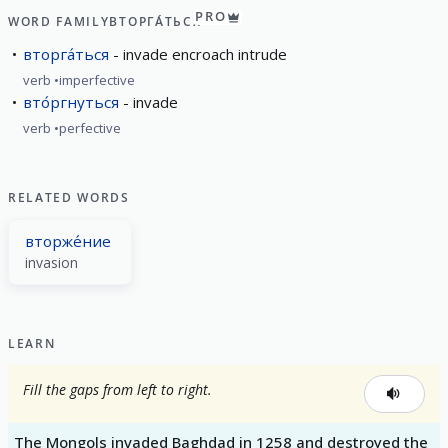
PRO
WORD FAMILY
ВТОРГА́ТЬСЯ
вторга́ться
invade encroach intrude
verb
imperfective
вто́ргнуться
invade
verb
perfective
RELATED WORDS
вторже́ние
invasion
LEARN
Fill the gaps from left to right.
The Mongols invaded Baghdad in 1258 and destroyed the