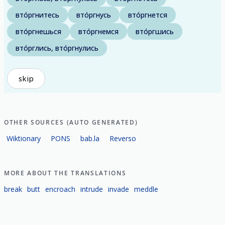
вто́ргнитесь
вто́ргнусь
вто́ргнется
вто́ргнешься
вто́ргнемся
вто́ргшись
вто́рглись, вто́ргнулись
skip
OTHER SOURCES (AUTO GENERATED)
Wiktionary
PONS
bab.la
Reverso
MORE ABOUT THE TRANSLATIONS
break
butt
encroach
intrude
invade
meddle