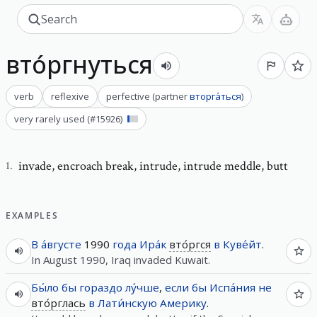
вто́ргнуться
verb
reflexive
perfective
(
partner
вторга́ться
)
very rarely used
(#
15926
)
invade
,
encroach break, intrude, intrude meddle, butt
1
.
EXAMPLES
В
а́вгусте
1990
года
Ира́к
вто́ргся
в
Куве́йт
.
In August 1990, Iraq invaded Kuwait.
Бы́ло
бы
гораздо
лу́чше
,
если
бы
Испа́ния
не
вто́рглась
в
Лати́нскую
Америку
.