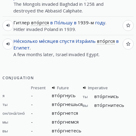
The Mongols invaded Baghdad in 1258 and
destroyed the Abbasid Caliphate.
Гитлер
вто́ргся
в
По́льшу
в
1939-м
году
.
Hitler invaded Poland in 1939.
Не́сколько
ме́сяцев
спустя
Изра́иль
вто́ргся
в
Египет
.
A few months later, Israel invaded Egypt.
CONJUGATION
Present
Future
Imperative
-
вто́ргнусь
я
вто́ргнись
ты
-
вто́ргнешься
ты
вто́ргнитесь
вы
-
вто́ргнется
он/она́/оно́
-
вто́ргнемся
мы
-
вто́ргнетесь
вы