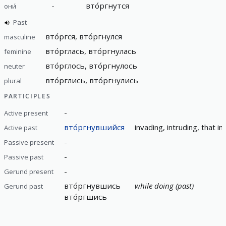
-
вто́ргнутся
они́
Past
вто́ргся, вто́ргнулся
masculine
вто́рглась, вто́ргнулась
feminine
вто́рглось, вто́ргнулось
neuter
вто́рглись, вто́ргнулись
plural
PARTICIPLES
-
Active present
вто́ргнувшийся
invading, intruding, that i
Active past
-
Passive present
-
Passive past
-
Gerund present
вто́ргнувшись
while doing (past)
Gerund past
вто́ргшись