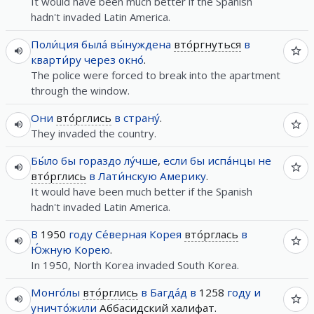
It would have been much better if the Spanish
hadn't invaded Latin America.
Поли́ция
была́
вы́нуждена
вто́ргнуться
в
кварти́ру
через
окно́
.
The police were forced to break into the apartment
through the window.
Они
вто́рглись
в
страну́
.
They invaded the country.
Бы́ло
бы
гораздо
лу́чше
,
если
бы
испа́нцы
не
вто́рглись
в
Лати́нскую
Америку
.
It would have been much better if the Spanish
hadn't invaded Latin America.
В
1950
году
Се́верная
Корея
вто́рглась
в
Ю́жную
Корею
.
In 1950, North Korea invaded South Korea.
Монго́лы
вто́рглись
в
Багда́д
в
1258
году
и
уничто́жили
Аббасидский халифат.