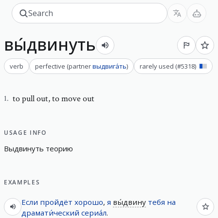
вы́двинуть
verb
perfective
(
partner
выдвига́ть
)
rarely used
(#
5318
)
to pull out
,
to move out
1
.
USAGE INFO
Выдвинуть
теорию
EXAMPLES
Если
пройдёт
хорошо
,
я
вы́двину
тебя
на
драмати́ческий
сериа́л
.