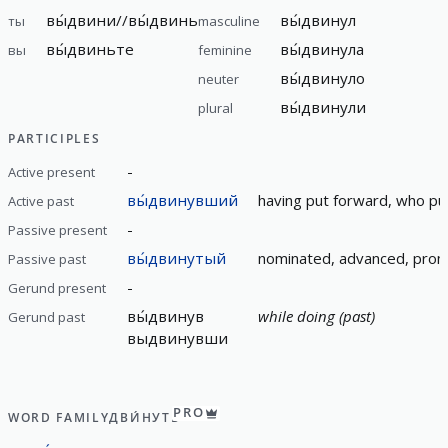
вы́двини//вы́двинь
вы́двинул
ты
masculine
вы́двиньте
вы́двинула
вы
feminine
вы́двинуло
neuter
вы́двинули
plural
PARTICIPLES
-
Active present
вы́двинувший
having put forward, who pu
Active past
-
Passive present
вы́двинутый
nominated, advanced, prom
Passive past
-
Gerund present
вы́двинув
while doing (past)
Gerund past
выдвинувши
PRO
WORD FAMILY
ДВИ́НУТЬ