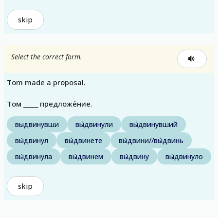
skip
Select the correct form.
Tom made a proposal.
Том _____ предложе́ние.
выдвинувши
вы́двинули
вы́двинувший
вы́двинул
вы́двинете
вы́двини//вы́двинь
вы́двинула
вы́двинем
вы́двину
вы́двинуло
skip