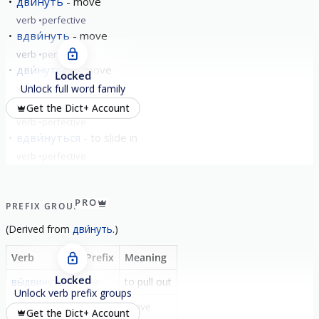
дви́нуть
move
verb
perfective
вдви́нуть
move
verb
perfective
дви́нуться
move
Locked
verb
perfective
Unlock full word family
задви́нуть
push (into)
Get the Dict+ Account
verb
perfective
вдви́нуться
to slide in
verb
perfective
show all
PRO
PREFIX GROUP
(
Derived from
дви́нуть
.)
Verb
Prefix
Meaning
Locked
вы́двинуть
вы-
to pull out
Unlock verb prefix groups
вы́двинуться
вы-
move
Get the Dict+ Account