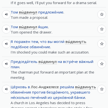
If it goes well, I'll put you forward for a drama serial.
Том
вы́двинул
предложе́ние
.
Tom made a proposal.
Том
вы́двинул
я́щик
.
Tom opened the drawer.
Я
поражён
тем
,
что
вы
могли́
вы́двинуть
подо́бное
обвине́ние
.
I'm shocked you could make such an accusation.
Председа́тель
вы́двинул
на
встре́че
ва́жный
план
.
The chairman put forward an important plan at the
meeting.
Це́рковь
в
Лос-Анджелесе
реши́ла
вы́двинуть
обвине́ния
против
бездо́много
,
укравшего
не́сколько
пече́ний
из
церко́вной
ба́нки
.
A church in Los Angeles has decided to press
charges against a homeless man who stole a few