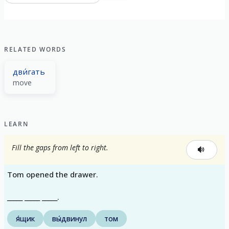
RELATED WORDS
дви́гать
move
LEARN
Fill the gaps from left to right.
Tom opened the drawer.
_____ _____ _____.
я́щик
вы́двинул
том