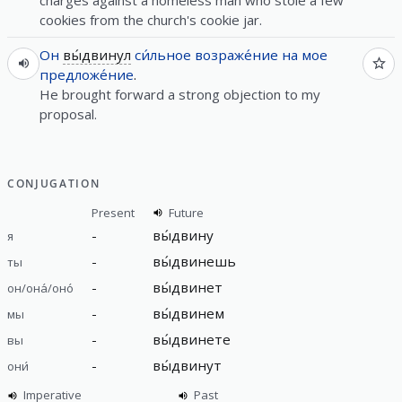
cookies from the church's cookie jar.
Он
вы́двинул
си́льное
возраже́ние
на
мое
предложе́ние
.
He brought forward a strong objection to my
proposal.
CONJUGATION
Present
Future
-
вы́двину
я
-
вы́двинешь
ты
-
вы́двинет
он/она́/оно́
-
вы́двинем
мы
-
вы́двинете
вы
-
вы́двинут
они́
Imperative
Past