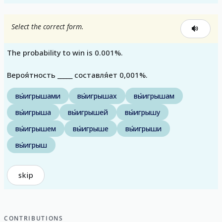
Select the correct form.
The probability to win is 0.001%.
Вероя́тность _____ составля́ет 0,001%.
вы́игрышами
вы́игрышах
вы́игрышам
вы́игрыша
вы́игрышей
вы́игрышу
вы́игрышем
вы́игрыше
вы́игрыши
вы́игрыш
skip
CONTRIBUTIONS