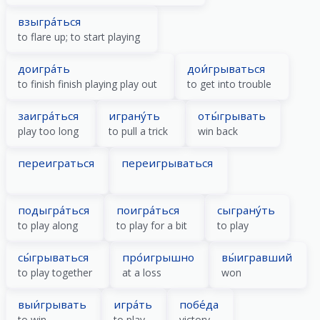
взыгра́ться
to flare up; to start playing
доигра́ть
дои́грываться
to finish finish playing play out
to get into trouble
заигра́ться
играну́ть
оты́грывать
play too long
to pull a trick
win back
переиграться
переигрываться
подыгра́ться
поигра́ться
сыграну́ть
to play along
to play for a bit
to play
сы́грываться
про́игрышно
вы́игравший
to play together
at a loss
won
выи́грывать
игра́ть
побе́да
to win
to play
victory