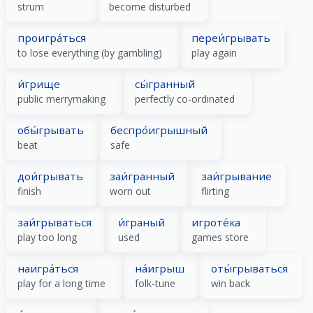
strum
become disturbed
проигра́ться
переи́грывать
to lose everything (by gambling)
play again
и́грище
сы́гранный
public merrymaking
perfectly co-ordinated
обы́грывать
беспро́игрышный
beat
safe
дои́грывать
заи́гранный
заи́грывание
finish
worn out
flirting
заи́грываться
и́граный
игроте́ка
play too long
used
games store
наигра́ться
на́игрыш
оты́грываться
play for a long time
folk-tune
win back