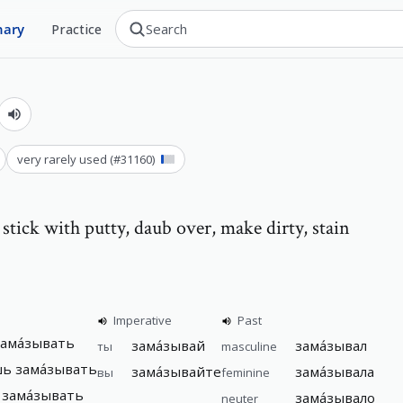
nary
Practice
very rarely used
(#
31160
)
, stick with putty, daub over, make dirty, stain
Imperative
Past
зама́зывать
зама́зывай
зама́зывал
ты
masculine
шь зама́зывать
зама́зывайте
зама́зывала
вы
feminine
 зама́зывать
зама́зывало
neuter