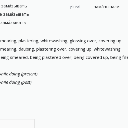
м зама́зывать
зама́зывали
plural
те зама́зывать
 зама́зывать
mearing, plastering, whitewashing, glossing over, covering up
smearing, daubing, plastering over, covering up, whitewashing
eing smeared, being plastered over, being covered up, being fill
hile doing (present)
hile doing (past)