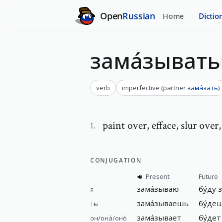
Open
Russian
Home
Dictio
зама́зывать
verb
imperfective
(
partner
зама́зать
)
paint over
,
efface, slur over
1
.
CONJUGATION
Present
Future
зама́зываю
бу́ду 
я
зама́зываешь
бу́де
ты
зама́зывает
бу́дет
он/она́/оно́