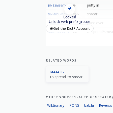
вма́зывать
в-
putty in
выма́зывать
вы-
smear
Locked
Unlock verb prefix groups
зама́зывать
за-
paint over
Get the Dict+ Account
нама́зывать
на-
to spread/smea
RELATED WORDS
ма́зать
to spread; to smear
OTHER SOURCES (AUTO GENERATED
Wiktionary
PONS
bab.la
Reverso