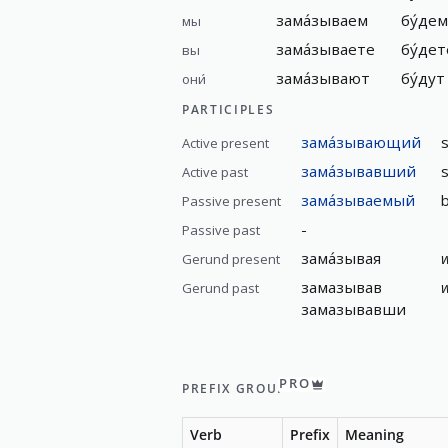
зама́зываем
бу́де
мы
зама́зываете
бу́де
вы
зама́зывают
бу́дут
они́
PARTICIPLES
зама́зывающий
s
Active present
зама́зывавший
Active past
зама́зываемый
b
Passive present
-
Passive past
зама́зывая
w
Gerund present
замазывав
w
Gerund past
замазывавши
PRO
PREFIX GROUP
Verb
Prefix
Meaning