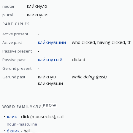
кли́кнуло
neuter
кли́кнули
plural
PARTICIPLES
-
Active present
кли́кнувший
who clicked, having clicked, th
Active past
-
Passive present
кли́кнутый
clicked
Passive past
-
Gerund present
кли́кнув
while doing (past)
Gerund past
кликнувши
PRO
WORD FAMILY
КЛИК
клик
click (mouseclick); call
noun
masculine
о́клик
hail