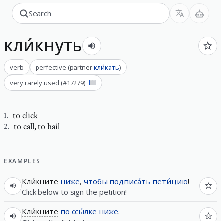
кли́кнуть
verb
perfective
(
partner
кли́кать
)
very rarely used
(#
17279
)
to click
1
.
to call
,
to hail
2
.
EXAMPLES
Кли́кните
ниже
,
чтобы
подписа́ть
пети́цию
!
Click below to sign the petition!
Кли́кните
по
ссы́лке
ниже
.