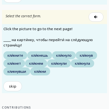
Select the correct form.
Click the picture to go to the next page!
_____ на карти́нку, чтобы перейти́ на сле́дующую
страни́цу!
кли́кните
кли́кнешь
кли́кнуло
кли́кнув
кли́кнет
кли́кнем
кли́кнули
кли́кнула
кликнувши
кли́кни
skip
CONTRIBUTIONS