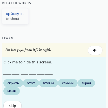
RELATED WORDS
кри́кнуть
to shout
LEARN
Fill the gaps from left to right.
Click me to hide this screen.
_____ _____, _____ _____ _____ _____.
скрыть
э́тот
чтобы
кли́кни
экра́н
меня
skip