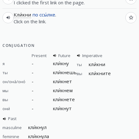
I clicked the first link on the page.
Кли́кни
по
ссы́лке
.
Click on the link.
CONJUGATION
Present
Future
Imperative
-
кли́кну
я
кли́кни
ты
-
кли́кнешь
ты
кли́кните
вы
-
кли́кнет
он/она́/оно́
-
кли́кнем
мы
-
кли́кнете
вы
-
кли́кнут
они́
Past
кли́кнул
masculine
кли́кнула
feminine