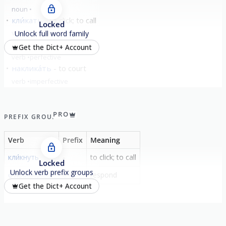
noun
кли́кать
to click; to call
Locked
verb
imperfective
Unlock full word family
вы́кликать
call out
Get the Dict+ Account
verb
perfective
наклика́ть
to court
verb
imperfective
show all
PRO
PREFIX GROUP
Verb
Prefix
Meaning
кли́кнуть
-
to click; to call
Locked
Unlock verb prefix groups
откли́кнуться
от-
respond
Get the Dict+ Account