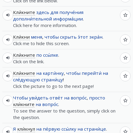
Click on the link below.
Кли́кните
здесь
для
получе́ния
дополни́тельной
информа́ции
.
Click here for more information.
Кли́кни
меня
,
чтобы
скрыть
э́тот
экра́н
.
Click me to hide this screen.
Кли́кните
по
ссы́лке
.
Click on the link.
Кли́кните
на
карти́нку
,
чтобы
перейти́
на
сле́дующую
страни́цу
!
Click the picture to go to the next page!
Чтобы
уви́деть
отве́т
на
вопро́с
,
просто
кли́кните
на
вопро́с
.
To see the answer to the question, simply click on
the question.
Я
кли́кнул
на
пе́рвую
ссы́лку
на
страни́це
.