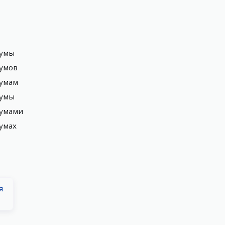
мумы
умов
умам
мумы
мумами
умах
я