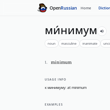
Open
Russian
Home
Dictio
ми́нимум
noun
masculine
inanimate
unc
minimum
1
.
USAGE INFO
к
минимуму
:
a
t
m
i
n
i
m
u
m
EXAMPLES