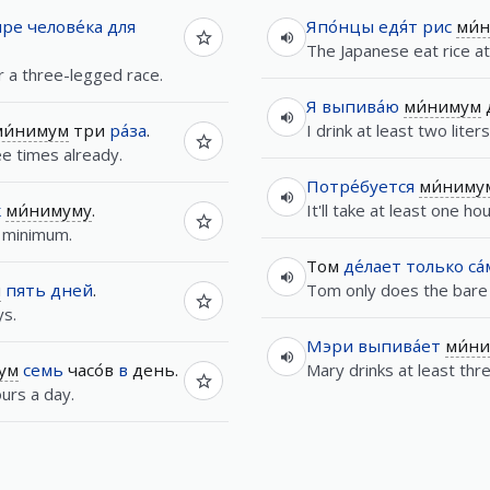
ыре
челове́ка
для
Япо́нцы
едя́т
рис
ми́
The Japanese eat rice at
r a three-legged race.
Я
выпива́ю
ми́нимум
ми́нимум
три
ра́за
.
I drink at least two liter
ee times already.
Потре́буется
ми́ниму
к
ми́нимуму
.
It'll take at least one ho
a minimum.
Том
де́лает
только
са
м
пять
дней
.
Tom only does the bare
ys.
Мэри
выпива́ет
ми́н
ум
семь
часо́в
в
день.
Mary drinks at least thre
urs a day.