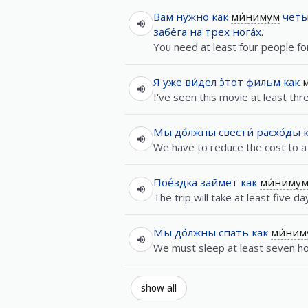
Вам
нужно
как
ми́нимум
чет
забе́га
на
трех
нога́х
.
You need at least four people fo
Я
уже
ви́дел
э́тот
фильм
как
I've seen this movie at least thr
Мы
до́лжны
свести́
расхо́ды
We have to reduce the cost to 
Пое́здка
займет
как
ми́ниму
The trip will take at least five da
Мы
до́лжны
спать
как
ми́ним
We must sleep at least seven ho
show all