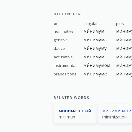
DECLENSION
singular
plural
ми́нимум
ми́ни
nominative
ми́нимума
ми́ним
genitive
ми́нимуму
ми́ним
dative
ми́нимум
ми́ни
accusative
ми́нимумом
ми́ни
instrumental
ми́нимуме
ми́ним
prepositional
RELATED WORDS
минима́льный
минимиза́ци
minimum
minimization