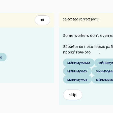
Select the correct form.
Some workers don't even ea
За́работок некоторых ра
прожи́точного _____.
то
ми́нимумами
ми́ниму
ми́нимумах
ми́нимум
ми́нимумов
ми́нимум
skip