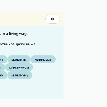
rn a living wage.
бо́тников даже ниже
ма
ми́нимум
ми́нимуме
ы
ми́нимумом
ам
ми́нимуму