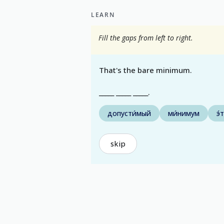
LEARN
Fill the gaps from left to right.
That's the bare minimum.
_____ _____ _____.
допусти́мый
ми́нимум
э́
skip