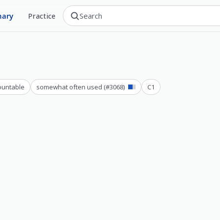
nary
Practice
ountable
somewhat often used
(#
3068
)
C1