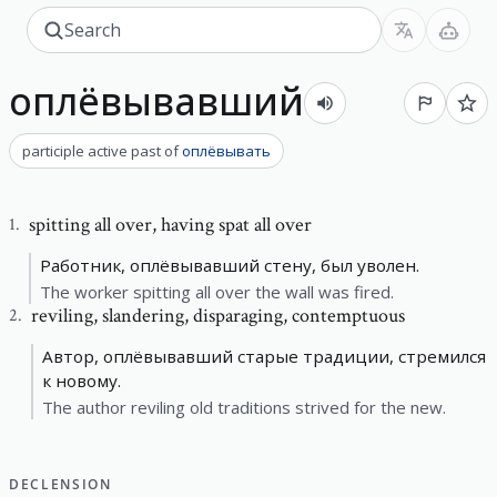
оплёвывавший
participle active past
of
оплёвывать
spitting all over
,
having spat all over
1
.
Работник, оплёвывавший стену, был уволен.
The worker spitting all over the wall was fired.
reviling
,
slandering, disparaging, contemptuous
2
.
Автор, оплёвывавший старые традиции, стремился
к новому.
The author reviling old traditions strived for the new.
DECLENSION