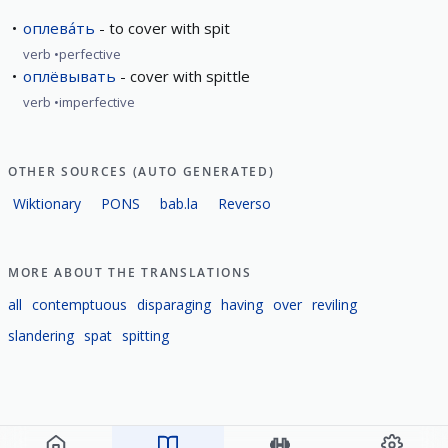
оплева́ть
to cover with spit
verb
perfective
оплёвывать
cover with spittle
verb
imperfective
OTHER SOURCES (AUTO GENERATED)
Wiktionary
PONS
bab.la
Reverso
MORE ABOUT THE TRANSLATIONS
all
contemptuous
disparaging
having
over
reviling
slandering
spat
spitting