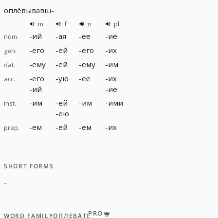
оплёвывавш
-
m
f
n
pl
-
ий
-
ая
-
ее
-
ие
nom.
-
его
-
ей
-
его
-
их
gen.
-
ему
-
ей
-
ему
-
им
dat.
-
его
-
ую
-
ее
-
их
acc.
-
ий
-
ие
-
им
-
ей
-
им
-
ими
inst.
-
ею
-
ем
-
ей
-
ем
-
их
prep.
SHORT FORMS
-
PRO
WORD FAMILY
ОПЛЕВА́ТЬ