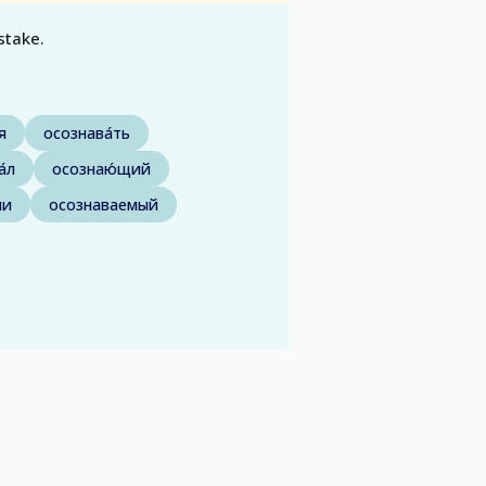
stake.
я
осознава́ть
́л
осознаю́щий
ли
осознаваемый