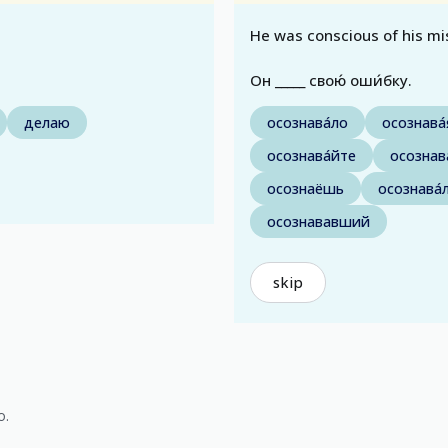
He was conscious of his mi
Он _____ свою́ оши́бку.
делаю
осознава́ло
осознава́
осознава́йте
осознава
осознаёшь
осознава́
осознававший
skip
o.