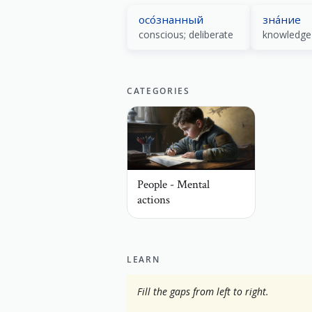
осо́знанный
зна́ние
conscious; deliberate
knowledge
CATEGORIES
People - Mental
actions
LEARN
Fill the gaps from left to right.