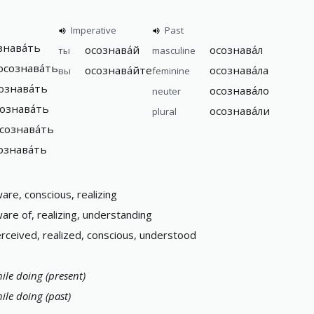
Imperative
Past
знава́ть
осознава́й
осознава́л
ты
masculine
осознава́ть
осознава́йте
осознава́ла
вы
feminine
ознава́ть
осознава́ло
neuter
ознава́ть
осознава́ли
plural
сознава́ть
ознава́ть
are, conscious, realizing
are of, realizing, understanding
rceived, realized, conscious, understood
ile doing (present)
ile doing (past)