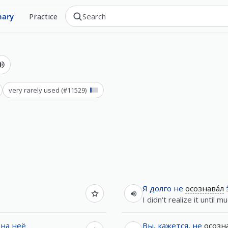
nary
Practice
very rarely used
(#
11529
)
Я
долго
не
осознава́л
I didn't realize it until mu
на
неё
Вы
,
кажется
,
не
осозн