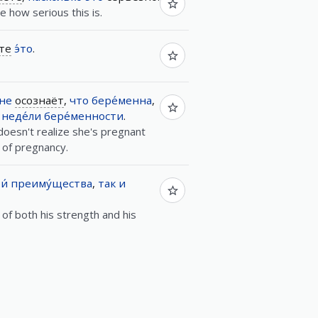
e how serious this is.
те
э́то
.
не
осознаёт
,
что
бере́менна
,
неде́ли
бере́менности
.
oesn't realize she's pregnant
 of pregnancy.
и́
преиму́щества
,
так
и
 of both his strength and his