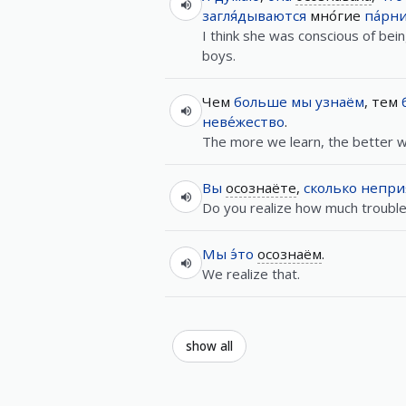
загля́дываются
мно́гие
па́рн
I think she was conscious of bei
boys.
Чем
больше
мы
узнаём
, тем
неве́жество
.
The more we learn, the better w
Вы
осознаёте
,
сколько
непри
Do you realize how much troubl
Мы
э́то
осознаём
.
We realize that.
show all