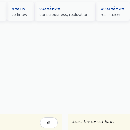
знать
созна́ние
осозна́ние
to know
consciousness; realization
realization
Select the correct form.