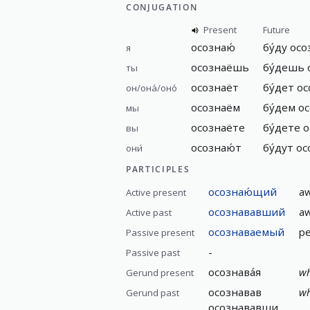
CONJUGATION
Present
Future
осознаю́
бу́ду
осо
я
осознаёшь
бу́дешь
ты
осознаёт
бу́дет
ос
он/она́/оно́
осознаём
бу́дем
ос
мы
осознаёте
бу́дете
о
вы
осознаю́т
бу́дут
ос
они́
PARTICIPLES
осознаю́щий
aw
Active present
осознававший
aw
Active past
осознаваемый
pe
Passive present
-
Passive past
осознава́я
wh
Gerund present
осознавав
wh
Gerund past
осознававши