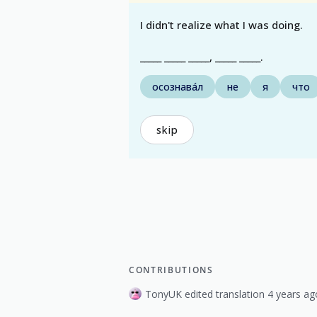
I didn't realize what I was doing.
_____ _____ _____, _____ _____.
осознава́л
не
я
что
skip
CONTRIBUTIONS
TonyUK edited translation 4 years ag