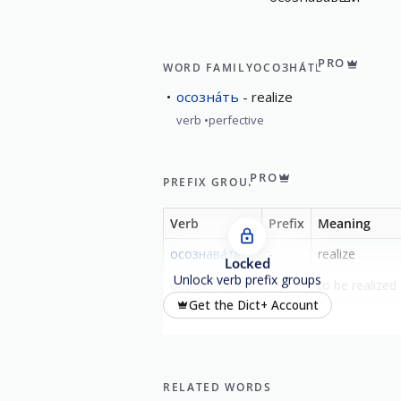
PRO
WORD FAMILY
ОСОЗНА́ТЬ
осозна́ть
realize
verb
perfective
PRO
PREFIX GROUP
Verb
Prefix
Meaning
осознава́ть
-
realize
Locked
Unlock verb prefix groups
осознава́ться
-
to be realized
Get the Dict+ Account
RELATED WORDS