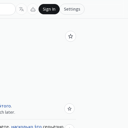
Settings
Sign In
э́того
.
ch later.
аёте
,
насколько
э́то
серьёзно.