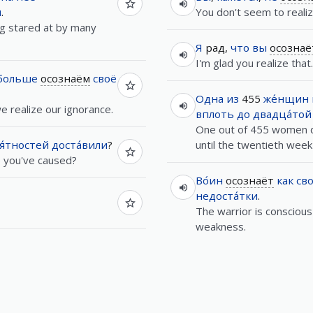
и
.
You don't seem to realiz
ng stared at by many
Я
рад,
что
вы
осознаё
I'm glad you realize that.
больше
осознаём
своё
Одна
из
455
же́нщин
e realize our ignorance.
вплоть до
двадца́той
One out of 455 women d
я́тностей
доста́вили
?
until the twentieth week
e you've caused?
Во́ин
осознаёт
как
сво
недоста́тки
.
The warrior is conscious
weakness.