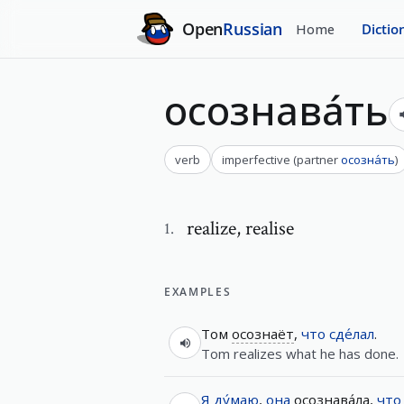
Open
Russian
Home
Dictio
осознава́ть
verb
imperfective
(
partner
осозна́ть
)
realize
,
realise
1
.
EXAMPLES
Том
осознаёт
,
что
сде́лал
.
Tom realizes what he has done.
Я
ду́маю
,
она
осознава́ла
,
что