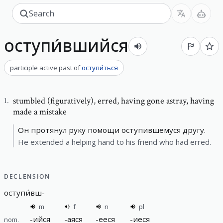
оступи́вшийся
participle active past
of
оступи́ться
stumbled (figuratively)
,
erred, having gone astray, having
1
.
made a mistake
Он протянул руку помощи оступившемуся другу.
He extended a helping hand to his friend who had erred.
DECLENSION
оступи́вш
-
m
f
n
pl
-
ийся
-
аяся
-
ееся
-
иеся
nom.