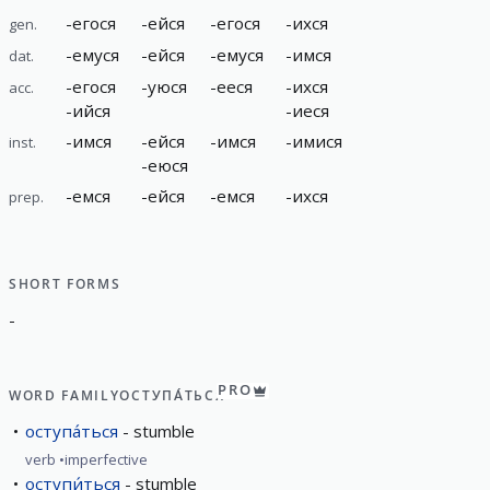
-
егося
-
ейся
-
егося
-
ихся
gen.
-
емуся
-
ейся
-
емуся
-
имся
dat.
-
егося
-
уюся
-
ееся
-
ихся
acc.
-
ийся
-
иеся
-
имся
-
ейся
-
имся
-
имися
inst.
-
еюся
-
емся
-
ейся
-
емся
-
ихся
prep.
SHORT FORMS
-
PRO
WORD FAMILY
ОСТУПА́ТЬСЯ
оступа́ться
stumble
verb
imperfective
оступи́ться
stumble