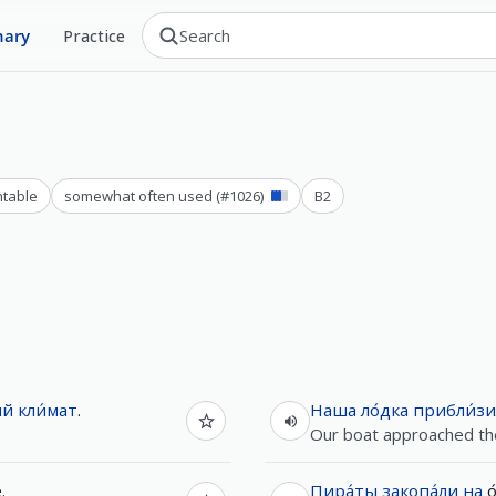
nary
Practice
ntable
somewhat often used
(#
1026
)
B2
ый
кли́мат
.
Наша
ло́дка
прибли́зи
Our boat approached the
е
.
Пира́ты
закопа́ли
на
о