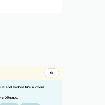
 island looked like a cloud.
на о́блако.