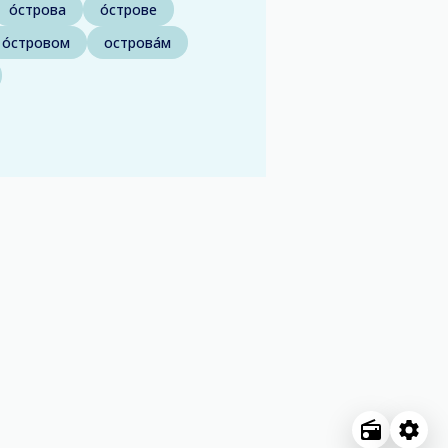
о́строва
о́строве
о́стровом
острова́м