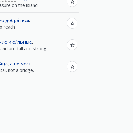
asure on the island.
ко
добра́ться
.
o reach.
кие
и
си́льные
.
land are tall and strong.
и́ца
,
а
не
мост
.
al, not a bridge.