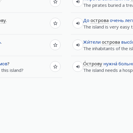
The pirates buried a tre
ову
.
До
острова
очень
лег
The island is very easy t
ь
.
Жи́тели
острова
высо́
The inhabitants of the is
́мов
?
О́строву
нужна́
больн
his island?
The island needs a hospit