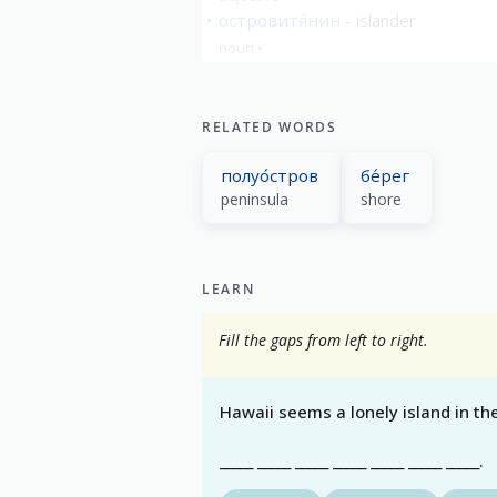
островитя́нин
islander
noun
RELATED WORDS
полуо́стров
бе́рег
peninsula
shore
LEARN
Fill the gaps from left to right.
Hawaii seems a lonely island in the
_____ _____ _____ _____ _____ _____ _____.