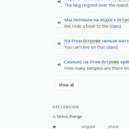
The king reigned over the island.
Мы
поплы́ли
на
ло́дке
к
о́стр
We rode a boat to the island.
На
э́том
о́строве
нельзя
жит
You can't live on that island.
Сколько
на
э́том
о́строве
хра
How many temples are there on t
show all
DECLENSION
⚠️
Stress change.
singular
plural