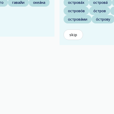
го
гавайи
океа́на
острова́х
острова́
острово́в
о́стров
острова́ми
о́строву
skip
)