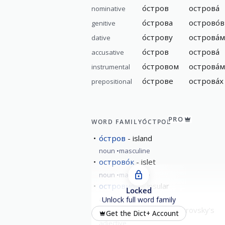
о́стров
острова́
nominative
о́строва
острово́в
genitive
о́строву
острова́м
dative
о́стров
острова́
accusative
о́стровом
острова́
instrumental
о́строве
острова́х
prepositional
PRO
WORD FAMILY
О́СТРОВ
о́стров
island
noun
masculine
острово́к
islet
noun
masculine
островно́й
insular
Locked
adjective
Unlock full word family
островской
island; Ostrovsky's
Get the Dict+ Account
adjective