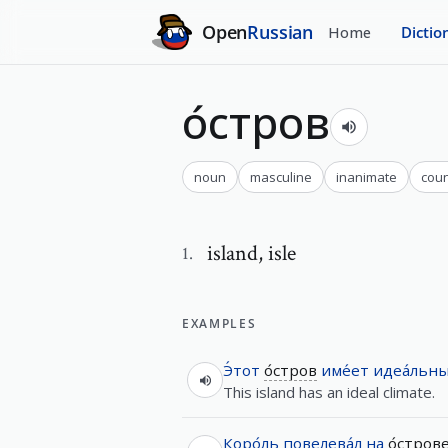
Open
Russian
Home
Dictio
о́стров
noun
masculine
inanimate
cou
island
,
isle
1
.
EXAMPLES
Э́тот
о́стров
име́ет
идеа́льн
This island has an ideal climate.
Коро́ль
повелева́л
на
о́стров