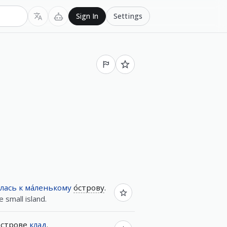
Settings
Sign In
лась
к
ма́ленькому
о́строву
.
 small island.
́строве
клад
.