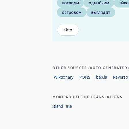
посреди
одино́ким
ти́хо
о́стровом
вы́глядят
skip
OTHER SOURCES (AUTO GENERATED
Wiktionary
PONS
bab.la
Reverso
MORE ABOUT THE TRANSLATIONS
island
isle