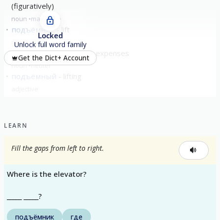
(figuratively)
noun
masculine
подъёмник
lift
Locked
noun
masculine
Unlock full word family
подъёмные
travelling expenses
Get the Dict+ Account
noun
neuter
подъёмный
lifting
adjective
LEARN
Fill the gaps from left to right.
Where is the elevator?
_____ _____?
подъёмник
где