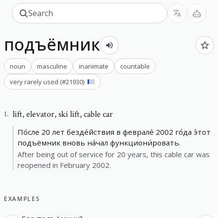
подъёмник
noun
masculine
inanimate
countable
very rarely used
(#
21930
)
lift
,
elevator, ski lift, cable car
1
.
По́сле 20 лет безде́йствия в феврале́ 2002 го́да э́тот
подъёмник вновь на́чал функциони́ровать.
After being out of service for 20 years, this cable car was
reopened in February 2002.
EXAMPLES