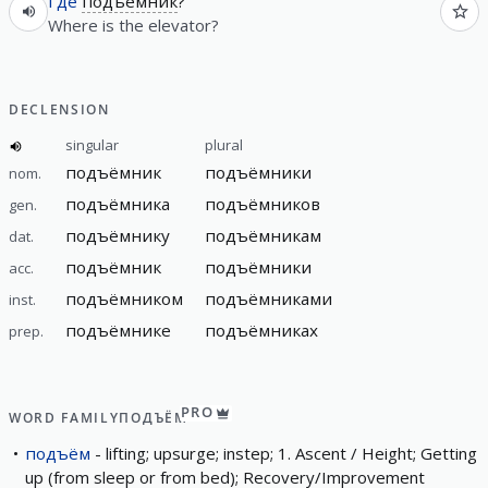
Где
подъёмник
?
Where is the elevator?
DECLENSION
singular
plural
подъёмник
подъёмники
nom.
подъёмника
подъёмников
gen.
подъёмнику
подъёмникам
dat.
подъёмник
подъёмники
acc.
подъёмником
подъёмниками
inst.
подъёмнике
подъёмниках
prep.
PRO
WORD FAMILY
ПОДЪЁМ
подъём
lifting; upsurge; instep; 1. Ascent / Height; Getting
up (from sleep or from bed); Recovery/Improvement