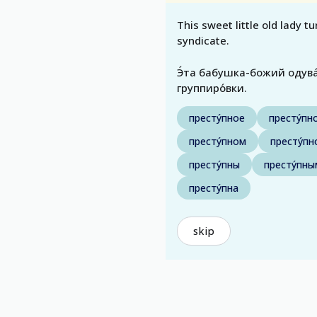
This sweet little old lady t
syndicate.
Э́та бабушка-божий одува́
группиро́вки.
престу́пное
престу́пн
престу́пном
престу́пн
престу́пны
престу́пн
престу́пна
skip