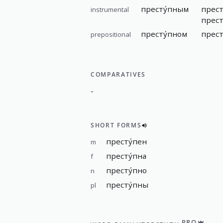
престу́пным
прест
instrumental
прест
престу́пном
прест
prepositional
COMPARATIVES
-
SHORT FORMS
престу́пен
m
престу́пна
f
престу́пно
n
престу́пны
pl
PRO