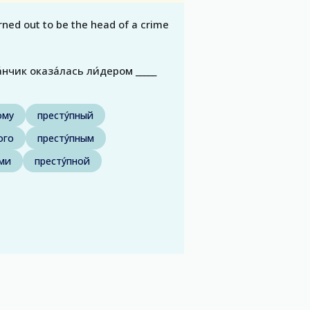
urned out to be the head of a crime
нчик оказа́лась ли́дером _____
ому
престу́пный
ого
престу́пным
ыми
престу́пной