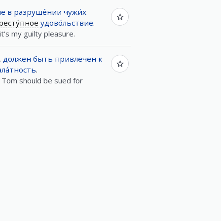
ие
в
разруше́нии
чужи́х
ресту́пное
удово́льствие
.
, it's my guilty pleasure.
,
должен
быть
привлечён
к
ала́тность
.
 Tom should be sued for