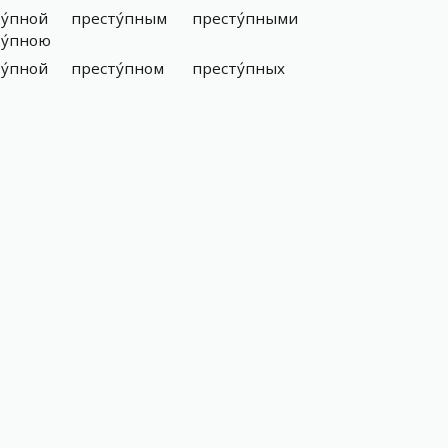
у́пной
престу́пным
престу́пными
у́пною
у́пной
престу́пном
престу́пных