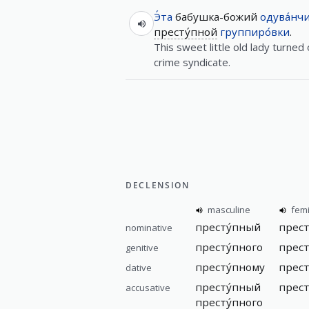
Э́та
бабушка-божий
одува́нч
престу́пной
группиро́вки
.
This sweet little old lady turned
crime syndicate.
DECLENSION
masculine
fem
престу́пный
прест
nominative
престу́пного
прест
genitive
престу́пному
прест
dative
престу́пный
прест
accusative
престу́пного