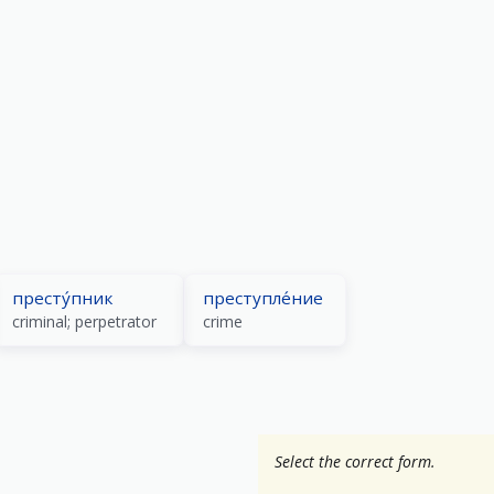
престу́пник
преступле́ние
criminal; perpetrator
crime
Select the correct form.