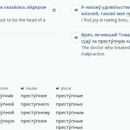
ик
оказа́лась
ли́дером
Я
нахожу́
удово́льств
жи́зней
,
таково́
моё
п
 out to be the head of a
I find joy in ruining lives
Врач
,
лечивший
Тома
суду́
за
престу́пную
х
The doctor who treated
malpractice.
inine
neuter
plural
у́пная
престу́пное
престу́пные
у́пной
престу́пного
престу́пных
у́пной
престу́пному
престу́пным
у́пную
престу́пное
престу́пные
престу́пных