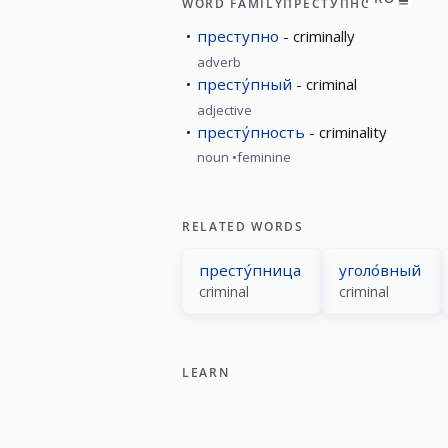
WORD FAMILY
ПРЕСТУПНО
преступно
criminally
adverb
престу́пный
criminal
adjective
престу́пность
criminality
noun
feminine
RELATED WORDS
престу́пница
уголо́вный
criminal
criminal
LEARN