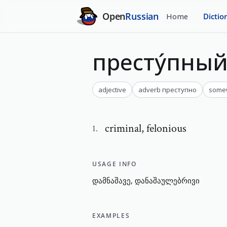
Open
Russian
Home
Dictio
престу́пны
adjective
adverb
преступно
somew
criminal
,
felonious
1
.
USAGE INFO
დ
ა
მ
ნ
ა
შ
ა
ვ
ე
,
დ
ა
ნ
ა
შ
ა
უ
ლ
ე
ბ
რ
ი
ვ
ი
EXAMPLES