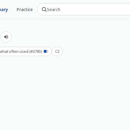
nary
Practice
й
hat often used
(#
3785
)
C2