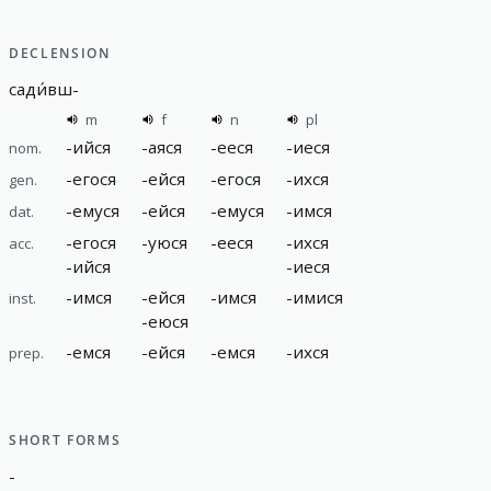
DECLENSION
сади́вш
-
m
f
n
pl
-
ийся
-
аяся
-
ееся
-
иеся
nom.
-
егося
-
ейся
-
егося
-
ихся
gen.
-
емуся
-
ейся
-
емуся
-
имся
dat.
-
егося
-
уюся
-
ееся
-
ихся
acc.
-
ийся
-
иеся
-
имся
-
ейся
-
имся
-
имися
inst.
-
еюся
-
емся
-
ейся
-
емся
-
ихся
prep.
SHORT FORMS
-