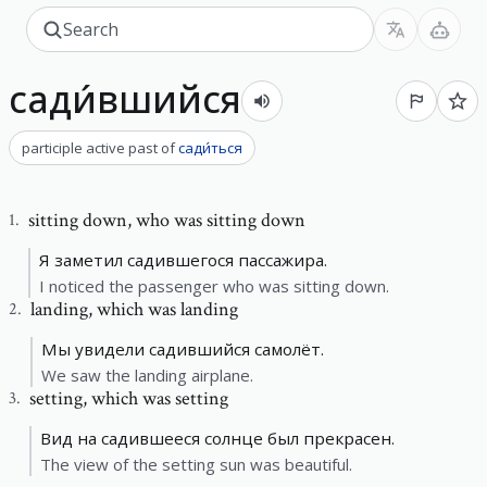
сади́вшийся
participle active past
of
сади́ться
sitting down
,
who was sitting down
1
.
Я заметил садившегося пассажира.
I noticed the passenger who was sitting down.
landing
,
which was landing
2
.
Мы увидели садившийся самолёт.
We saw the landing airplane.
setting
,
which was setting
3
.
Вид на садившееся солнце был прекрасен.
The view of the setting sun was beautiful.