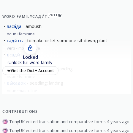
PRO
WORD FAMILY
САДИ́ТЬ
заса́да
ambush
noun
feminine
сади́ть
to make or let someone sit down; plant
verb
imperfective
всади́ть
put
Locked
verb
perfective
Unlock full word family
вы́садка
planting (out); landing
Get the Dict+ Account
noun
feminine
вы́садок
seedling; landing
noun
masculine
show all
CONTRIBUTIONS
TonyUK edited translation and comparative forms 4 years ago.
TonyUK edited translation and comparative forms 4 years ago.