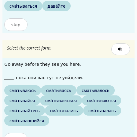
сма́тываться
дава́йте
skip
Select the correct form.
Go away before they see you here.
_____, пока они вас тут не уви́дели.
сма́тываюсь
сма́тываясь
сма́тывалось
сма́тывайся
сма́тываешься
сма́тываются
сма́тывайтесь
сма́тывались
сма́тывалась
сма́тывавшийся