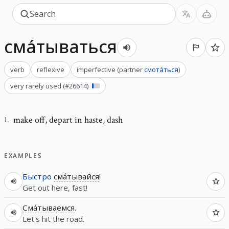
сма́тываться
verb
reflexive
imperfective
(
partner
смота́ться
)
very rarely used
(#
26614
)
make off
,
depart in haste, dash
1
.
EXAMPLES
Быстро
сма́тывайся
!
Get out here, fast!
Сма́тываемся
.
Let's hit the road.