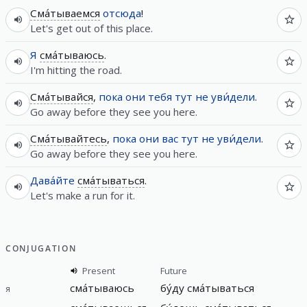
Сма́тываемся
отсюда
!
Let's get out of this place.
Я
сма́тываюсь
.
I'm hitting the road.
Сма́тывайся
,
пока
они
тебя
тут
не
уви́дели
.
Go away before they see you here.
Сма́тывайтесь
,
пока
они
вас
тут
не
уви́дели
.
Go away before they see you here.
Дава́йте
сма́тываться
.
Let's make a run for it.
CONJUGATION
Present
Future
сма́тываюсь
бу́ду сма́тываться
я