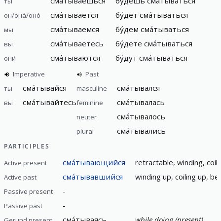
сма́тываешься
бу́дешь сма́тываться
ты
сма́тывается
бу́дет сма́тываться
он/она́/оно́
сма́тываемся
бу́дем сма́тываться
мы
сма́тываетесь
бу́дете сма́тываться
вы
сма́тываются
бу́дут сма́тываться
они́
Imperative
Past
сма́тывайся
сма́тывался
ты
masculine
сма́тывайтесь
сма́тывалась
вы
feminine
сма́тывалось
neuter
сма́тывались
plural
PARTICIPLES
сма́тывающийся
retractable, winding, coili
Active present
сма́тывавшийся
winding up, coiling up, b
Active past
-
Passive present
-
Passive past
сма́тываясь
while doing (present)
Gerund present