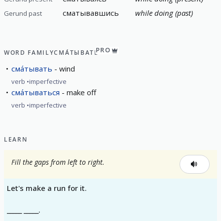
сматывавшись
while doing (past)
Gerund past
PRO
WORD FAMILY
СМА́ТЫВАТЬ
сма́тывать
wind
verb
imperfective
сма́тываться
make off
verb
imperfective
LEARN
Fill the gaps from left to right.
Let's make a run for it.
_____ _____.