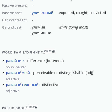
-
Passive present
уличённый
exposed, caught, convicted
Passive past
-
Gerund present
уличи́в
while doing (past)
Gerund past
уличивши
PRO
WORD FAMILY
УЛИЧИ́ТЬ
разли́чие
difference (between)
noun
neuter
различи́мый
perceivable or distinguishable (adj)
adjective
различи́тельный
distinctive
adjective
PRO
PREFIX GROUP