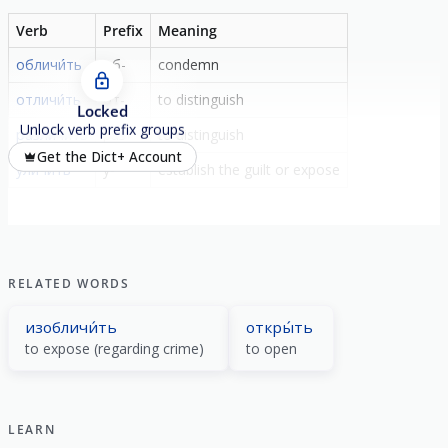
Verb
Prefix
Meaning
обличи́ть
об-
condemn
отличи́ть
от-
to distinguish
Locked
Unlock verb prefix groups
различи́ть
раз-
to distinguish
Get the Dict+ Account
уличи́ть
у-
establish the guilt or expose
RELATED WORDS
изобличи́ть
откры́ть
to expose (regarding crime)
to open
LEARN