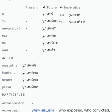
Present
Future
Imperative
-
уличу́
я
уличи́
ты
-
уличи́шь
ты
уличи́те
вы
-
уличи́т
он/она́/оно́
-
уличи́м
мы
-
уличи́те
вы
-
улича́т
они́
Past
уличи́л
masculine
уличи́ла
feminine
уличи́ло
neuter
уличи́ли
plural
PARTICIPLES
-
Active present
уличи́вший
who exposed, who convicted, 
Active past