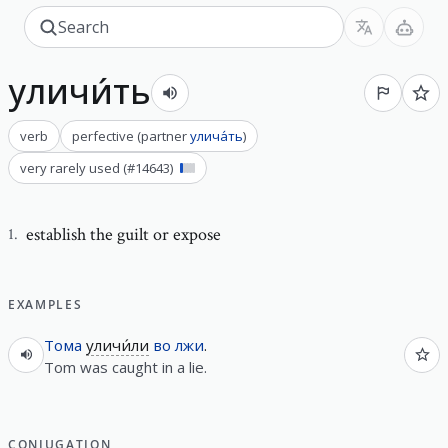
уличи́ть
verb
perfective
(
partner
улича́ть
)
very rarely used
(#
14643
)
establish the guilt or expose
1
.
EXAMPLES
Тома
уличи́ли
во
лжи
.
Tom was caught in a lie.
CONJUGATION