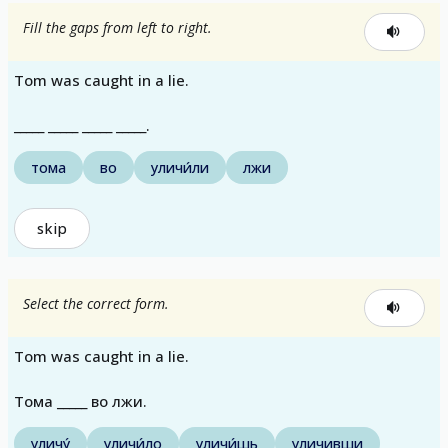
Fill the gaps from left to right.
Tom was caught in a lie.
_____ _____ _____ _____.
тома
во
уличи́ли
лжи
skip
Select the correct form.
Tom was caught in a lie.
Тома _____ во лжи.
уличу́
уличи́ло
уличи́шь
уличивши