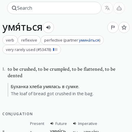
умя́ться
verb
reflexive
perfective
(
partner
умина́ться
)
very rarely used
(#
53478
)
to be crushed
,
to be crumpled, to be flattened, to be
1
.
dented
Буханка хлеба умялась в сумке.
The loaf of bread got crushed in the bag.
CONJUGATION
Present
Future
Imperative
-
умну́сь
я
умни́сь
ты