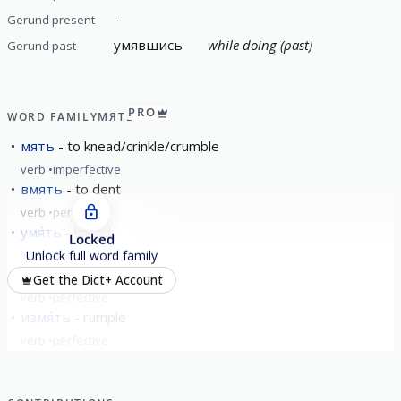
-
Gerund present
умявшись
while doing (past)
Gerund past
PRO
WORD FAMILY
МЯТЬ
мять
to knead/crinkle/crumble
verb
imperfective
вмять
to dent
verb
perfective
умя́ть
knead
Locked
verb
perfective
Unlock full word family
замя́ть
hush up
Get the Dict+ Account
verb
perfective
измя́ть
rumple
verb
perfective
show all