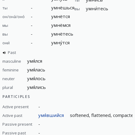
-
умнёшься
ты
умни́тесь
вы
-
умнётся
он/она́/оно́
-
умнёмся
мы
-
умнётесь
вы
-
умну́тся
они́
Past
умя́лся
masculine
умя́лась
feminine
умя́лось
neuter
умя́лись
plural
PARTICIPLES
-
Active present
умя́вшийся
softened, flattened, compact
Active past
-
Passive present
-
Passive past