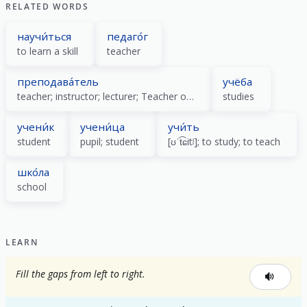
RELATED WORDS
научи́ться
педаго́г
to learn a skill
teacher
преподава́тель
учёба
teacher; instructor; lecturer; Teacher of university level
studies
учени́к
учени́ца
учи́ть
student
pupil; student
[ʊˈt͡ɕitʲ]; to study; to teach
шко́ла
school
LEARN
Fill the gaps from left to right.