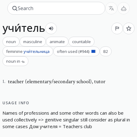
учи́тель
noun
masculine
animate
countable
feminine
учи́тельница
often used
(#
944
)
B2
noun in -ь
teacher (elementary/secondary school)
,
tutor
1
.
USAGE INFO
N
a
m
e
s
o
f
p
r
o
f
e
s
s
i
o
n
s
a
n
d
s
o
m
e
o
t
h
e
r
w
o
r
d
s
c
a
n
a
l
s
o
b
e
u
s
e
d
c
o
l
l
e
c
t
i
v
e
l
y
=
>
g
e
n
i
t
i
v
e
s
i
n
g
u
l
a
r
s
t
i
l
l
c
o
n
s
i
d
e
r
a
s
p
l
u
r
a
l
i
n
s
o
m
e
c
a
s
e
s
Дом
учителя
=
T
e
a
c
h
e
r
s
c
l
u
b