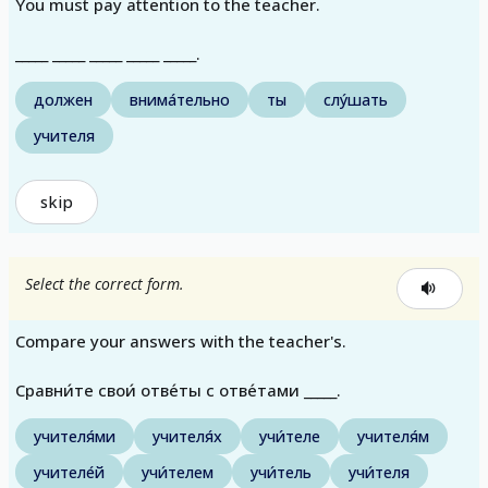
You must pay attention to the teacher.
_____ _____ _____ _____ _____.
должен
внима́тельно
ты
слу́шать
учителя
skip
Select the correct form.
Compare your answers with the teacher's.
Сравни́те свои́ отве́ты с отве́тами _____.
учителя́ми
учителя́х
учи́теле
учителя́м
учителе́й
учи́телем
учи́тель
учи́теля