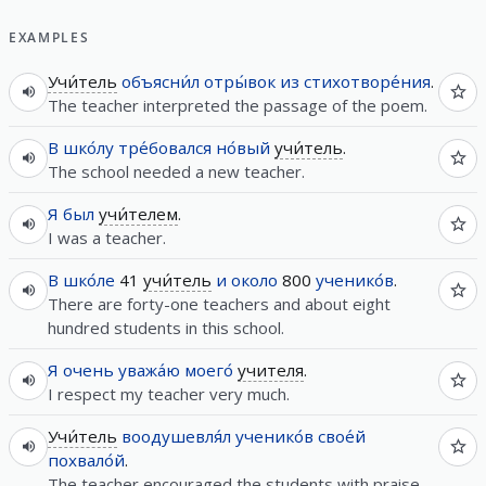
EXAMPLES
Учи́тель
объясни́л
отры́вок
из
стихотворе́ния
.
The teacher interpreted the passage of the poem.
В
шко́лу
тре́бовался
но́вый
учи́тель
.
The school needed a new teacher.
Я
был
учи́телем
.
I was a teacher.
В
шко́ле
41
учи́тель
и
около
800
ученико́в
.
There are forty-one teachers and about eight
hundred students in this school.
Я
очень
уважа́ю
моего́
учителя
.
I respect my teacher very much.
Учи́тель
воодушевля́л
ученико́в
свое́й
похвало́й
.
The teacher encouraged the students with praise.