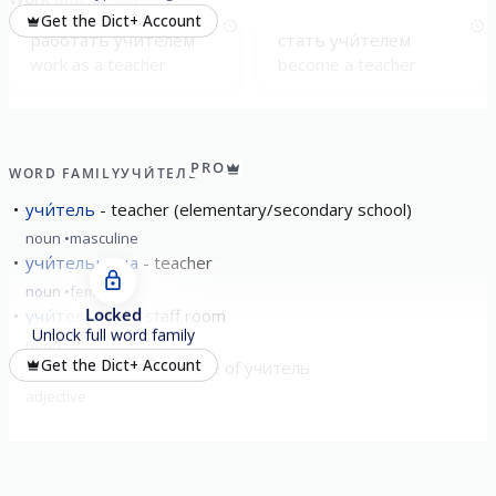
Get the Dict+ Account
рабо́тать учи́телем
стать учи́телем
work as a teacher
become a teacher
PRO
WORD FAMILY
УЧИ́ТЕЛЬ
учи́тель
teacher (elementary/secondary school)
noun
masculine
учи́тельница
teacher
noun
feminine
Locked
учи́тельская
staff room
Unlock full word family
noun
feminine
Get the Dict+ Account
учи́тельский
Adjective of учитель
adjective