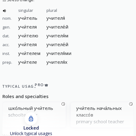
singular
plural
учи́тель
учителя́
nom.
учи́теля
учителе́й
gen.
учи́телю
учителя́м
dat.
учи́теля
учителе́й
acc.
учи́телем
учителя́ми
inst.
учи́теле
учителя́х
prep.
PRO
TYPICAL USAGE
Roles and specialties
шко́льный учи́тель
учи́тель нача́льных
schoolteacher
классо́в
primary school teacher
Locked
Unlock typical usages
Work and career