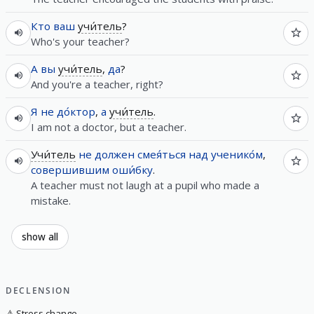
Кто
ваш
учи́тель
?
Who's your teacher?
А
вы
учи́тель
,
да
?
And you're a teacher, right?
Я
не
до́ктор
,
а
учи́тель
.
I am not a doctor, but a teacher.
Учи́тель
не
должен
смея́ться
над
ученико́м
,
совершившим
оши́бку
.
A teacher must not laugh at a pupil who made a
mistake.
show all
DECLENSION
⚠️
Stress change.