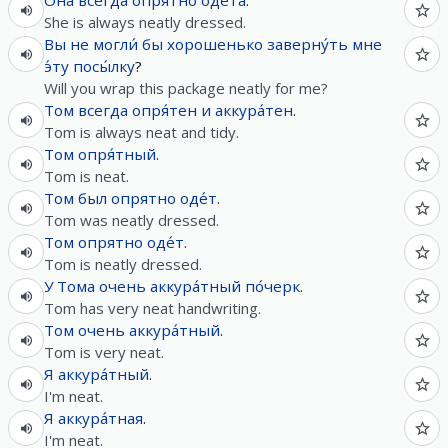
Она
всегда
опрятно
оде́та
.
She is always neatly dressed.
Вы
не
могли́
бы
хорошенько
заверну́ть
мне
э́ту
посы́лку
?
Will you wrap this package neatly for me?
Том
всегда
опря́тен
и
аккура́тен
.
Tom is always neat and tidy.
Том
опря́тный
.
Tom is neat.
Том
был
опрятно
оде́т
.
Tom was neatly dressed.
Том
опрятно
оде́т
.
Tom is neatly dressed.
У
Тома
очень
аккура́тный
по́черк
.
Tom has very neat handwriting.
Том
очень
аккура́тный
.
Tom is very neat.
Я
аккура́тный
.
I'm neat.
Я
аккура́тная
.
I'm neat.