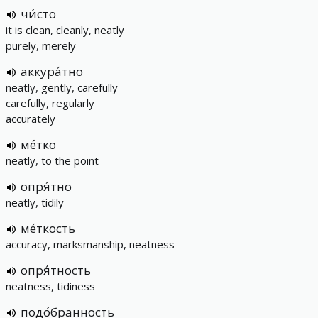
чи́сто
it is clean, cleanly, neatly
purely, merely
аккура́тно
neatly, gently, carefully
carefully, regularly
accurately
ме́тко
neatly, to the point
опря́тно
neatly, tidily
ме́ткость
accuracy, marksmanship, neatness
опря́тность
neatness, tidiness
подо́бранность