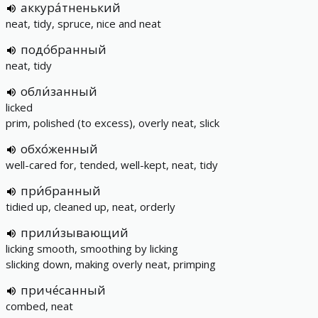
аккура́тненький
neat, tidy, spruce, nice and neat
подо́бранный
neat, tidy
обли́занный
licked
prim, polished (to excess), overly neat, slick
обхо́женный
well-cared for, tended, well-kept, neat, tidy
при́бранный
tidied up, cleaned up, neat, orderly
прили́зывающий
licking smooth, smoothing by licking
slicking down, making overly neat, primping
приче́санный
combed, neat