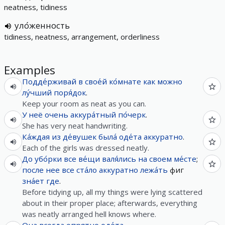
neatness, tidiness
уло́женность
tidiness, neatness, arrangement, orderliness
Examples
Подде́рживай
в
свое́й
ко́мнате
как
можно
лу́чший
поря́док
.
Keep your room as neat as you can.
У
неё
очень
аккура́тный
по́черк
.
She has very neat handwriting.
Ка́ждая
из
де́вушек
была́
оде́та
аккуратно
.
Each of the girls was dressed neatly.
До
убо́рки
все
ве́щи
валя́лись
на
своем
ме́сте
;
после
нее
все
ста́ло
аккуратно
лежа́ть
фиг
зна́ет
где
.
Before tidying up, all my things were lying scattered
about in their proper place; afterwards, everything
was neatly arranged hell knows where.