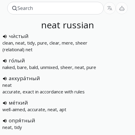
neat
russian
чи́стый
clean, neat, tidy, pure, clear, mere, sheer
(relational) net
го́лый
naked, bare, bald, unmixed, sheer, neat, pure
аккура́тный
neat
accurate, exact in accordance with rules
ме́ткий
well-aimed, accurate, neat, apt
опря́тный
neat, tidy