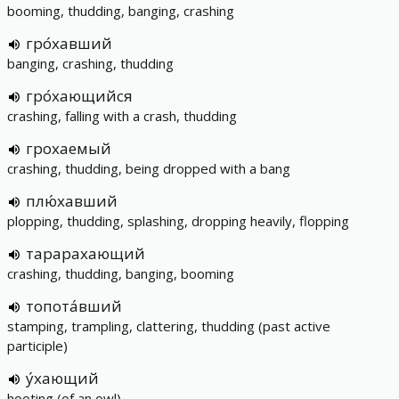
booming, thudding, banging, crashing
гро́хавший
banging, crashing, thudding
гро́хающийся
crashing, falling with a crash, thudding
грохаемый
crashing, thudding, being dropped with a bang
плю́хавший
plopping, thudding, splashing, dropping heavily, flopping
тарарахающий
crashing, thudding, banging, booming
топота́вший
stamping, trampling, clattering, thudding (past active
participle)
у́хающий
hooting (of an owl)