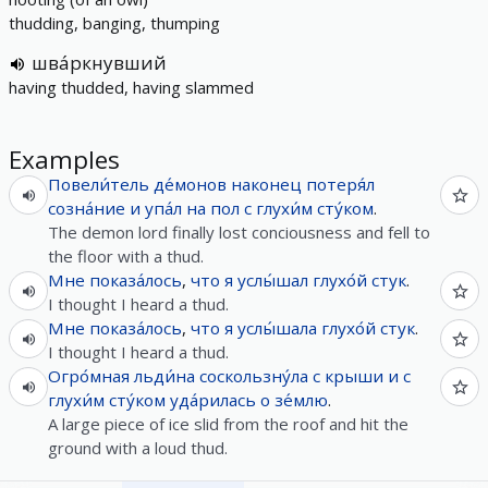
thudding, banging, thumping
шва́ркнувший
having thudded, having slammed
Examples
Повели́тель
де́монов
наконец
потеря́л
созна́ние
и
упа́л
на
пол
с
глухи́м
сту́ком
.
The demon lord finally lost conciousness and fell to
the floor with a thud.
Мне
показа́лось
,
что
я
услы́шал
глухо́й
стук
.
I thought I heard a thud.
Мне
показа́лось
,
что
я
услы́шала
глухо́й
стук
.
I thought I heard a thud.
Огро́мная
льди́на
соскользну́ла
с
крыши
и
с
глухи́м
сту́ком
уда́рилась
о
зе́млю
.
A large piece of ice slid from the roof and hit the
ground with a loud thud.