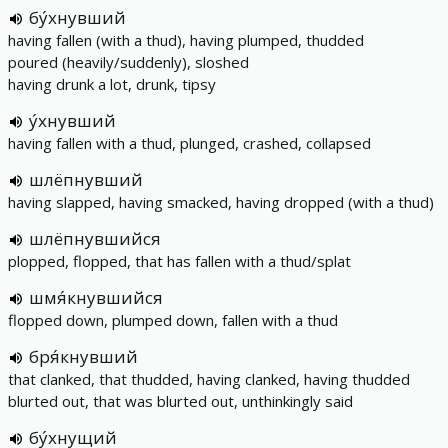
бу́хнувший
having fallen (with a thud), having plumped, thudded
poured (heavily/suddenly), sloshed
having drunk a lot, drunk, tipsy
у́хнувший
having fallen with a thud, plunged, crashed, collapsed
шлёпнувший
having slapped, having smacked, having dropped (with a thud)
шлёпнувшийся
plopped, flopped, that has fallen with a thud/splat
шмя́кнувшийся
flopped down, plumped down, fallen with a thud
бря́кнувший
that clanked, that thudded, having clanked, having thudded
blurted out, that was blurted out, unthinkingly said
бу́хнущий