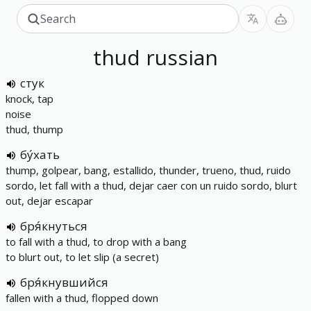
thud
russian
стук
knock, tap
noise
thud, thump
бу́хать
thump, golpear, bang, estallido, thunder, trueno, thud, ruido
sordo, let fall with a thud, dejar caer con un ruido sordo, blurt
out, dejar escapar
бря́кнуться
to fall with a thud, to drop with a bang
to blurt out, to let slip (a secret)
бря́кнувшийся
fallen with a thud, flopped down