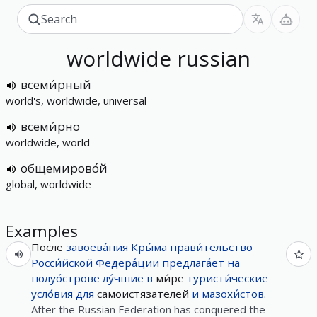
worldwide
russian
всеми́рный
world's, worldwide, universal
всеми́рно
worldwide, world
общемирово́й
global, worldwide
Examples
После
завоева́ния
Кры́ма
прави́тельство
Росси́йской
Федера́ции
предлага́ет
на
полуо́строве
лу́чшие
в
ми́ре
туристи́ческие
усло́вия
для
самоистязателей
и
мазохи́стов
.
After the Russian Federation has conquered the