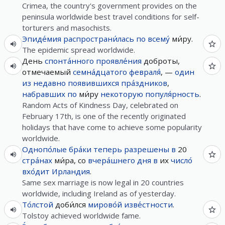
Crimea, the country's government provides on the
peninsula worldwide best travel conditions for self-
torturers and masochists.
Эпиде́мия
распространи́лась
по
всему́
ми́ру.
The epidemic spread worldwide.
День
спонта́нного
проявле́ния
доброты,
отмечаемый
семна́дцатого
февраля́
, —
один
из
недавно
появившихся
пра́здников
,
набравших
по
ми́ру
некоторую
популя́рность
.
Random Acts of Kindness Day, celebrated on
February 17th, is one of the recently originated
holidays that have come to achieve some popularity
worldwide.
Однопо́лые
бра́ки
теперь
разрешены
в
20
стра́нах
ми́ра, со
вчера́шнего
дня
в
их
число́
вхо́дит
Ирландия
.
Same sex marriage is now legal in 20 countries
worldwide, including Ireland as of yesterday.
То́лстой
доби́лся
мирово́й
изве́стности
.
Tolstoy achieved worldwide fame.