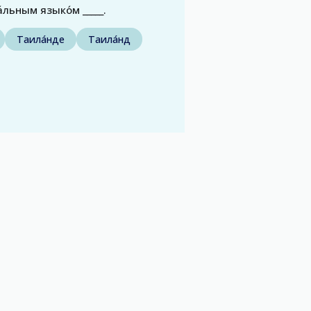
́льным языко́м _____.
Таила́нде
Таила́нд