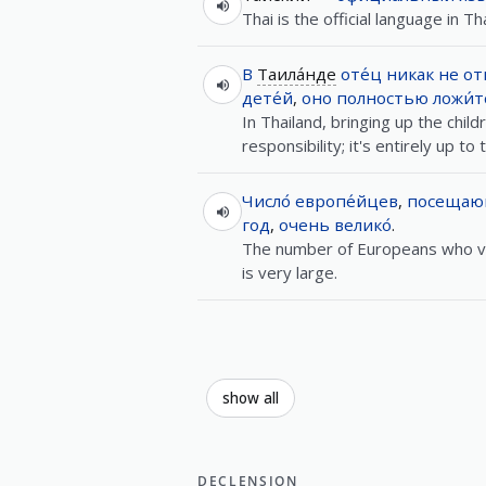
Thai is the official language in Th
В
Таила́нде
оте́ц
никак
не
от
дете́й
,
оно
полностью
ложи́т
In Thailand, bringing up the childr
responsibility; it's entirely up to
Число́
европе́йцев
,
посещаю
год
,
очень
велико́
.
The number of Europeans who vi
is very large.
show all
DECLENSION