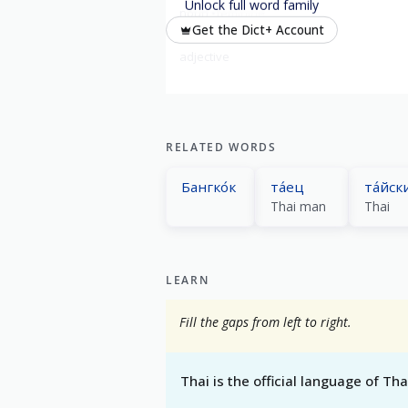
Unlock full word family
noun
feminine
Get the Dict+ Account
таила́ндский
Thai
adjective
RELATED WORDS
Бангко́к
та́ец
та́йск
Thai man
Thai
LEARN
Fill the gaps from left to right.
Thai is the official language of Tha