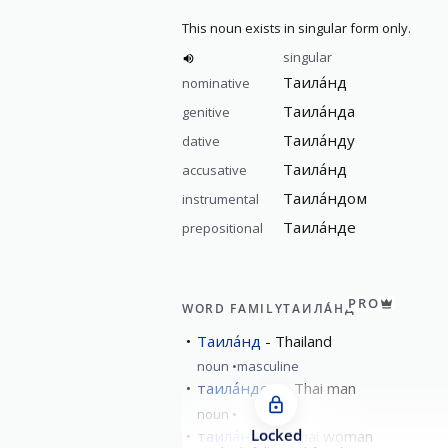
This noun exists in singular form only.
singular
Таила́нд
nominative
Таила́нда
genitive
Таила́нду
dative
Таила́нд
accusative
Таила́ндом
instrumental
Таила́нде
prepositional
PRO
WORD FAMILY
ТАИЛА́НД
Таила́нд
Thailand
noun
masculine
таила́ндец
Thai man
noun
Locked
таила́ндка
Thai woman