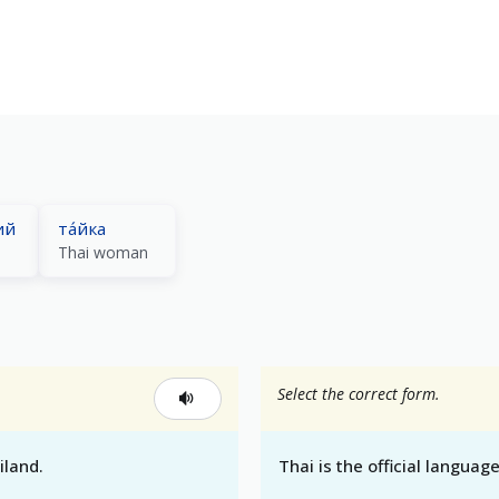
ий
та́йка
Thai woman
Select the correct form.
iland.
Thai is the official languag