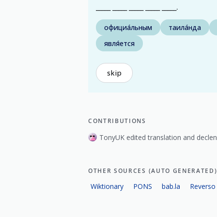
_____ _____ _____ _____ _____.
официа́льным
таила́нда
явля́ется
skip
CONTRIBUTIONS
TonyUK edited translation and declen
OTHER SOURCES (AUTO GENERATED
Wiktionary
PONS
bab.la
Reverso