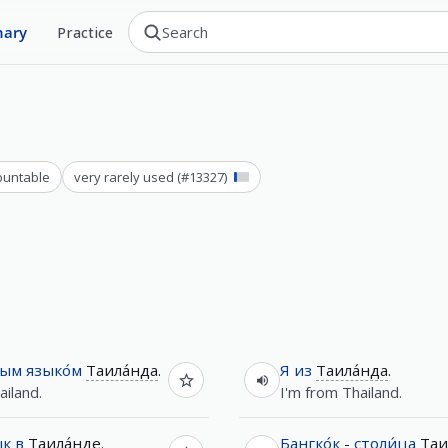
nary
Practice
ountable
very rarely used
(#
13327
)
ным
языко́м
Таила́нда
.
Я
из
Таила́нда
.
ailand.
I'm from Thailand.
́к
в
Таила́нде
.
Бангко́к
-
столи́ца
Таи