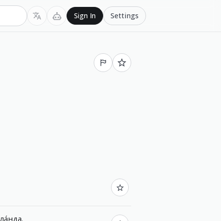
Settings
Sign In
ла́нда
.