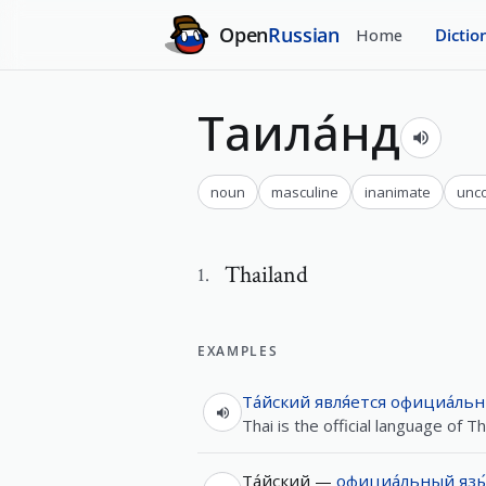
Open
Russian
Home
Dictio
Таила́нд
noun
masculine
inanimate
unc
Thailand
1
.
EXAMPLES
Та́йский
явля́ется
официа́ль
Thai is the official language of Th
Та́йский —
официа́льный
язы