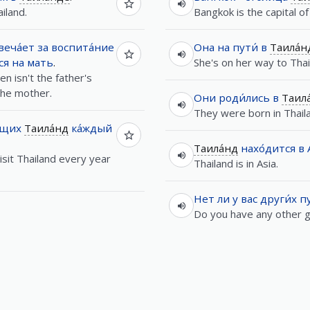
ailand.
Bangkok is the capital of
веча́ет
за
воспита́ние
Она
на
пути́
в
Таила́н
ся
на
мать
.
She's on her way to Thai
en isn't the father's
 the mother.
Они
роди́лись
в
Таила
They were born in Thail
щих
Таила́нд
ка́ждый
Таила́нд
нахо́дится
в
sit Thailand every year
Thailand is in Asia.
Нет
ли
у
вас
други́х
п
Do you have any other 