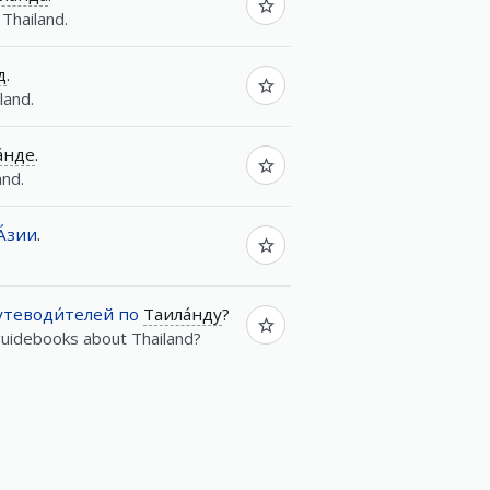
 Thailand.
д
.
land.
́нде
.
and.
А́зии
.
утеводи́телей
по
Таила́нду
?
guidebooks about Thailand?