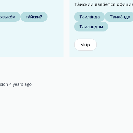
Та́йский явля́ется официа
языко́м
та́йский
Таила́нда
Таила́нду
Таила́ндом
skip
sion 4 years ago.
)