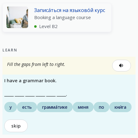
Записа́ться на языково́й курс
Booking a language course
Level B2
LEARN
Fill the gaps from left to right.
I have a grammar book.
_____ _____ _____ _____ _____ _____.
у
есть
грамма́тике
меня
по
кни́га
skip