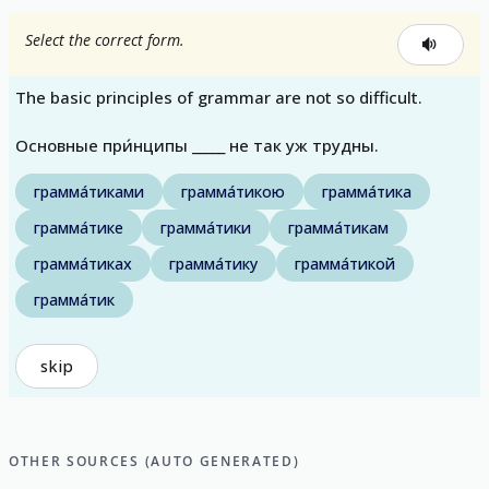
Select the correct form.
The basic principles of grammar are not so difficult.
Основные при́нципы _____ не так уж трудны.
грамма́тиками
грамма́тикою
грамма́тика
грамма́тике
грамма́тики
грамма́тикам
грамма́тиках
грамма́тику
грамма́тикой
грамма́тик
skip
OTHER SOURCES (AUTO GENERATED)