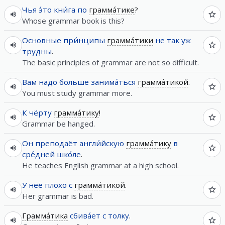
Чья
э́то
кни́га
по
грамма́тике
?
Whose grammar book is this?
Основные
при́нципы
грамма́тики
не
так
уж
трудны
.
The basic principles of grammar are not so difficult.
Вам
надо
больше
занима́ться
грамма́тикой
.
You must study grammar more.
К
чёрту
грамма́тику
!
Grammar be hanged.
Он
преподаёт
англи́йскую
грамма́тику
в
сре́дней
шко́ле
.
He teaches English grammar at a high school.
У
неё
плохо
с
грамма́тикой
.
Her grammar is bad.
Грамма́тика
сбива́ет
с
толку
.