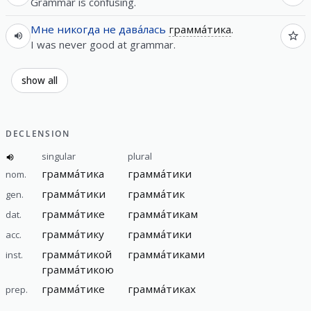
Grammar is confusing.
Мне
никогда
не
дава́лась
грамма́тика
.
I was never good at grammar.
show all
DECLENSION
singular
plural
грамма́тика
грамма́тики
nom.
грамма́тики
грамма́тик
gen.
грамма́тике
грамма́тикам
dat.
грамма́тику
грамма́тики
acc.
грамма́тикой
грамма́тиками
inst.
грамма́тикою
грамма́тике
грамма́тиках
prep.