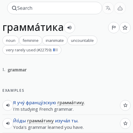
грамма́тика
noun
feminine
inanimate
uncountable
very rarely used
(#
22759
)
grammar
1
.
EXAMPLES
Я
учу́
францу́зскую
грамма́тику
.
I'm studying French grammar.
Йо́ды
грамма́тику
изуча́л
ты
.
Yoda's grammar learned you have.