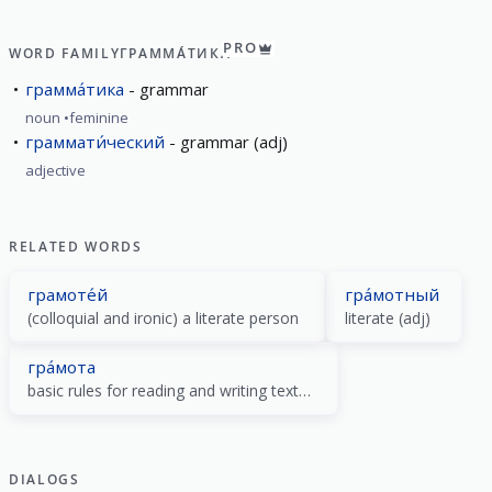
PRO
WORD FAMILY
ГРАММА́ТИКА
грамма́тика
grammar
noun
feminine
граммати́ческий
grammar (adj)
adjective
RELATED WORDS
грамоте́й
гра́мотный
(colloquial and ironic) a literate person
literate (adj)
гра́мота
basic rules for reading and writing texts in a certain language
DIALOGS