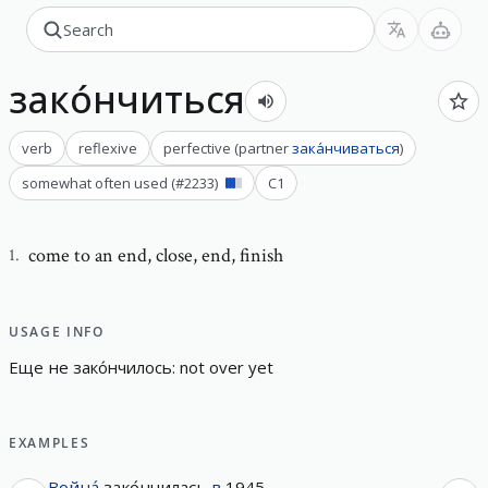
зако́нчиться
verb
reflexive
perfective
(
partner
зака́нчиваться
)
somewhat often used
(#
2233
)
C1
come to an end
,
close, end, finish
1
.
USAGE INFO
Еще
не
зако́нчилось
:
n
o
t
o
v
e
r
y
e
t
EXAMPLES
Война́
зако́нчилась
в
1945.