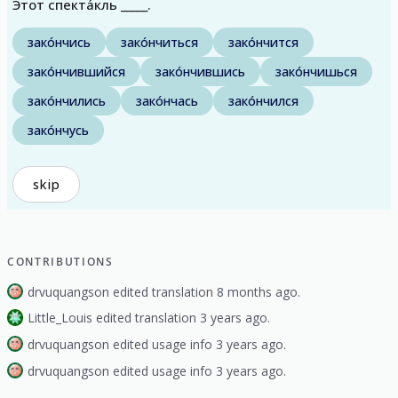
Э́тот спекта́кль _____.
зако́нчись
зако́нчиться
зако́нчится
зако́нчившийся
зако́нчившись
зако́нчишься
зако́нчились
зако́нчась
зако́нчился
зако́нчусь
skip
CONTRIBUTIONS
drvuquangson edited translation 8 months ago.
Little_Louis edited translation 3 years ago.
drvuquangson edited usage info 3 years ago.
drvuquangson edited usage info 3 years ago.