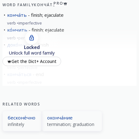
PRO
WORD FAMILY
КОНЧА́ТЬ
конча́ть
finish; ejaculate
verb
imperfective
ко́нчить
finish; ejaculate
verb
perfective
доко́нчить
finish
Locked
verb
perfective
Unlock full word family
зако́нчить
finish
Get the Dict+ Account
verb
perfective
конча́ться
end
verb
imperfective
show all
RELATED WORDS
бесконе́чно
оконча́ние
infinitely
termination; graduation