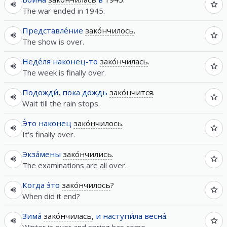
The war ended in 1945.
Представле́ние
зако́нчилось
.
The show is over.
Неде́ля
наконец-то
зако́нчилась
.
The week is finally over.
Подожди́
,
пока
дождь
зако́нчится
.
Wait till the rain stops.
Э́то
наконец
зако́нчилось
.
It's finally over.
Экза́мены
зако́нчились
.
The examinations are all over.
Когда
э́то
зако́нчилось
?
When did it end?
Зима́
зако́нчилась
,
и
наступи́ла
весна́
.
Winter is over and spring has come.