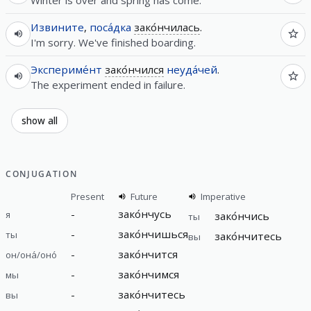
Извините
,
поса́дка
зако́нчилась
.
I'm sorry. We've finished boarding.
Экспериме́нт
зако́нчился
неуда́чей
.
The experiment ended in failure.
show all
CONJUGATION
Present
Future
Imperative
-
зако́нчусь
я
зако́нчись
ты
-
зако́нчишься
ты
зако́нчитесь
вы
-
зако́нчится
он/она́/оно́
-
зако́нчимся
мы
-
зако́нчитесь
вы