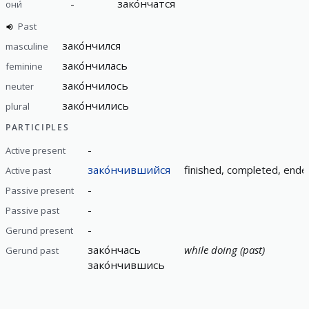
-
зако́нчатся
они́
Past
зако́нчился
masculine
зако́нчилась
feminine
зако́нчилось
neuter
зако́нчились
plural
PARTICIPLES
-
Active present
зако́нчившийся
finished, completed, ende
Active past
-
Passive present
-
Passive past
-
Gerund present
зако́нчась
while doing (past)
Gerund past
зако́нчившись