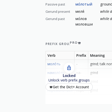
мо́лотый
ground
Passive past
меля́
while d
Gerund present
мо́лов
while d
Gerund past
моловши
PRO
PREFIX GROUP
Verb
Prefix
Meaning
моло́ть
-
grind; talk n
намоло́ть
на-
grind
Locked
Unlock verb prefix groups
перемоло́ть
пере-
grind
Get the Dict+ Account
перемоло́ться
пере-
grind