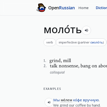
Open
Russian
Home
Dictio
моло́ть
verb
imperfective
(
partner
смоло́ть
)
grind
,
mill
1
.
talk nonsense
,
bang on abo
2
.
colloquial
EXAMPLES
Мы
ме́лем
ко́фе
вручную
.
We grind our coffee by hand.