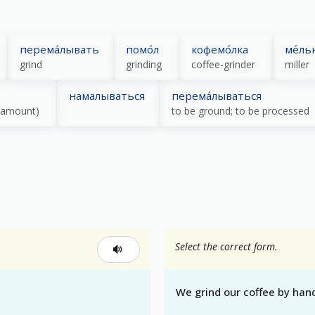
перема́лывать
помо́л
кофемо́лка
ме́ль
grind
grinding
coffee-grinder
miller
намалываться
перема́лываться
n amount)
to be ground; to be processed
Select the correct form.
We grind our coffee by han