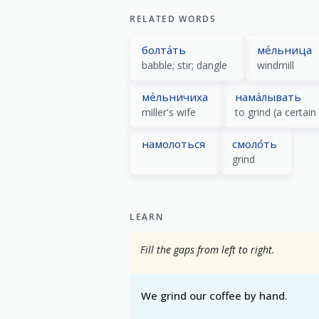
RELATED WORDS
болта́ть
ме́льница
babble; stir; dangle
windmill
ме́льничиха
нама́лывать
miller's wife
to grind (a certai
намолоться
смоло́ть
grind
LEARN
Fill the gaps from left to right.
We grind our coffee by hand.