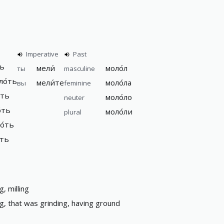
Imperative
Past
ть
мели́
моло́л
ты
masculine
ло́ть
мели́те
моло́ла
вы
feminine
́ть
моло́ло
neuter
́ть
моло́ли
plural
о́ть
́ть
g, milling
ng, that was grinding, having ground