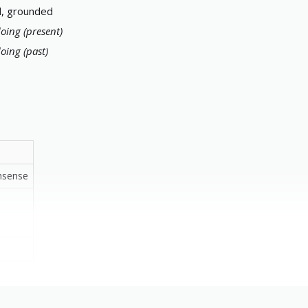
, grounded
oing (present)
oing (past)
onsense