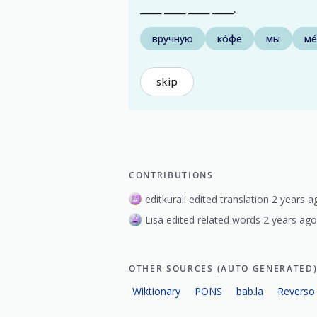
_____ _____ _____ _____.
вручную
ко́фе
мы
ме
skip
CONTRIBUTIONS
editkurali edited translation 2 years a
Lisa edited related words 2 years ago
OTHER SOURCES (AUTO GENERATED
Wiktionary
PONS
bab.la
Reverso