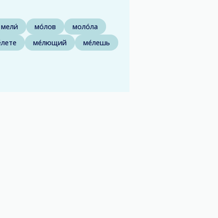
мели́
мо́лов
моло́ла
́лете
ме́лющий
ме́лешь