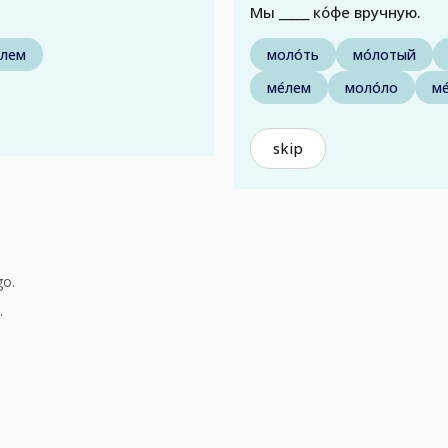
Мы _____ ко́фе вручную.
́лем
моло́ть
мо́лотый
ме́лем
моло́ло
ме
skip
go.
.
)