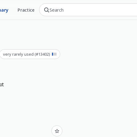
nary
Practice
very rarely used
(#
13402
)
ut