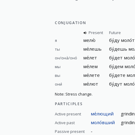
CONJUGATION
Present
Future
мелю́
бу́ду моло́
я
ме́лешь
бу́дешь мо
ты
ме́лет
бу́дет моло
он/она́/оно́
ме́лем
бу́дем моло
мы
ме́лете
бу́дете мол
вы
ме́лют
бу́дут моло
они́
Note: Stress change.
PARTICIPLES
ме́лющий
grindin
Active present
моло́вший
grindi
Active past
-
Passive present