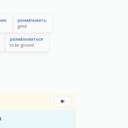
ник
разма́лывать
grind
разма́лываться
to be ground
d.