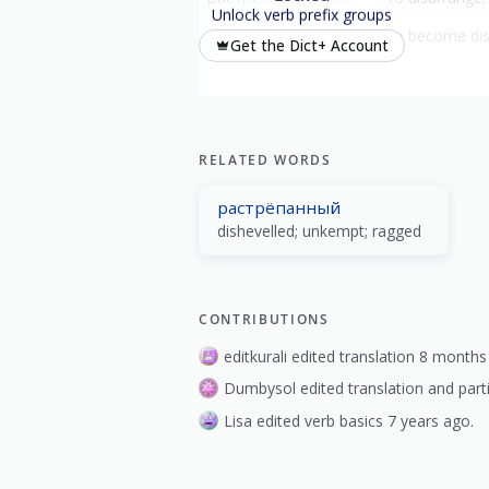
Unlock verb prefix groups
растрепа́ться
рас-
to become dis
Get the Dict+ Account
RELATED WORDS
растрёпанный
dishevelled; unkempt; ragged
CONTRIBUTIONS
editkurali edited translation 8 months
Dumbysol edited translation and parti
Lisa edited verb basics 7 years ago.