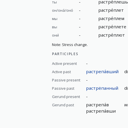
-
растре́плешь
ты
-
растре́плет
он/она́/оно́
-
растре́плем
мы
-
растре́плете
вы
-
растре́плют
они́
Note: Stress change.
PARTICIPLES
-
Active present
растрепа́вший
d
Active past
-
Passive present
растрёпанный
d
Passive past
-
Gerund present
растрепа́в
wh
Gerund past
растрепа́вши