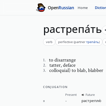
Open
Russian
Home
Dictio
растрепа́ть
verb
perfective
(
partner
трепа́ть
)
to disarrange
1
.
tatter
,
deface
2
.
colloquial) to blab, blabber
3
.
CONJUGATION
Present
Future
-
растреплю́
я