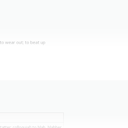
; to wear out; to beat up
tatter; colloquial) to blab, blabber