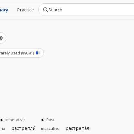
nary
Practice
rarely used
(#
9541
)
Imperative
Past
растрепли́
растрепа́л
ты
masculine