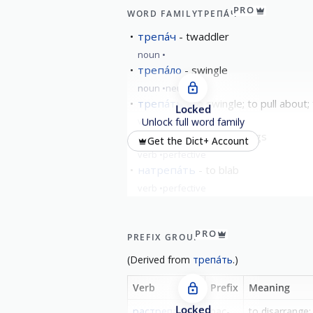
PRO
WORD FAMILY
ТРЕПА́Ч
трепа́ч
twaddler
noun
трепа́ло
swingle
noun
neuter
трепа́ть
to swingle; to pull about
Locked
verb
imperfective
Unlock full word family
истрепа́ть
wear to rags
Get the Dict+ Account
verb
perfective
натрепа́ть
to blab
verb
perfective
show all
PRO
PREFIX GROUP
(
Derived from
трепа́ть
.)
Verb
Prefix
Meaning
Locked
растрепа́ть
рас-
to disarrange; 