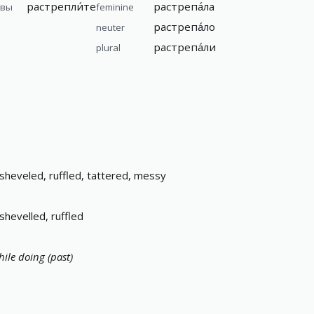
растрепли́те
растрепа́ла
вы
feminine
растрепа́ло
neuter
растрепа́ли
plural
isheveled, ruffled, tattered, messy
ishevelled, ruffled
ile doing (past)