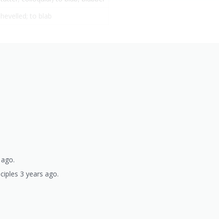
hevelled; to blab
 ago.
ciples 3 years ago.