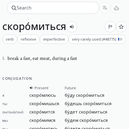
скоро́миться
verb
reflexive
imperfective
very rarely used
(#
48775
)
break a fast
,
eat meat, during a fast
1
.
CONJUGATION
Present
Future
скоро́млюсь
бу́ду скоро́миться
я
скоро́мишься
бу́дешь скоро́миться
ты
скоро́мится
бу́дет скоро́миться
он/она́/оно́
скоро́мимся
бу́дем скоро́миться
мы
скоро́митесь
бу́дете скоро́миться
вы