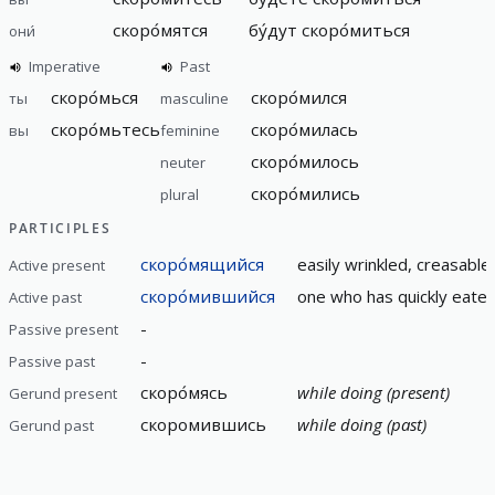
скоро́мятся
бу́дут скоро́миться
они́
Imperative
Past
скоро́мься
скоро́мился
ты
masculine
скоро́мьтесь
скоро́милась
вы
feminine
скоро́милось
neuter
скоро́мились
plural
PARTICIPLES
скоро́мящийся
easily wrinkled, creasable
Active present
скоро́мившийся
one who has quickly eaten,
Active past
-
Passive present
-
Passive past
скоро́мясь
while doing (present)
Gerund present
скоромившись
while doing (past)
Gerund past