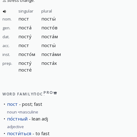
⚠️
Stress change.
singular
plural
пост
посты́
nom.
поста́
посто́в
gen.
посту́
поста́м
dat.
пост
посты́
acc.
посто́м
поста́ми
inst.
посту́
поста́х
prep.
посте́
PRO
WORD FAMILY
ПОСТ
пост
post; fast
noun
masculine
по́стный
lean adj
adjective
пости́ться
to fast