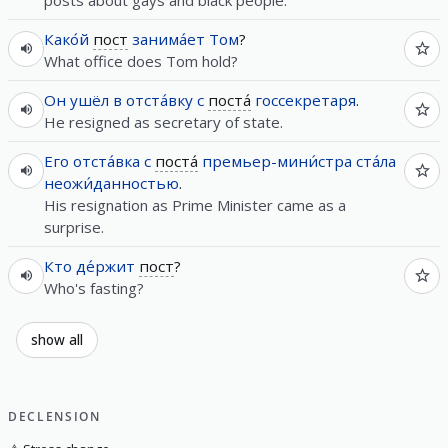
Како́й
пост
занима́ет
Том
?
What office does Tom hold?
Он
ушёл
в
отста́вку
с
поста́
госсекретаря
.
He resigned as secretary of state.
Его
отста́вка
с
поста́
премьер-мини́стра
ста́ла
неожи́данностью
.
His resignation as Prime Minister came as a
surprise.
Кто
де́ржит
пост
?
Who's fasting?
show all
DECLENSION