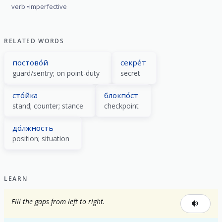
verb
imperfective
RELATED WORDS
постово́й
секре́т
guard/sentry; on point-duty
secret
сто́йка
блокпо́ст
stand; counter; stance
checkpoint
до́лжность
position; situation
LEARN
Fill the gaps from left to right.