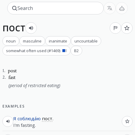
пост
noun
masculine
inanimate
uncountable
somewhat often used
(#
1469
)
B2
post
1
.
fast
2
.
(period of restricted eating)
EXAMPLES
Я
соблюда́ю
пост
.
I'm fasting.