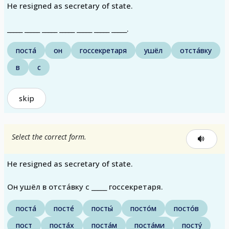
He resigned as secretary of state.
_____ _____ _____ _____ _____ _____ _____.
поста́
он
госсекретаря
ушёл
отста́вку
в
с
skip
Select the correct form.
He resigned as secretary of state.
Он ушёл в отста́вку с _____ госсекретаря.
поста́
посте́
посты́
посто́м
посто́в
пост
поста́х
поста́м
поста́ми
посту́