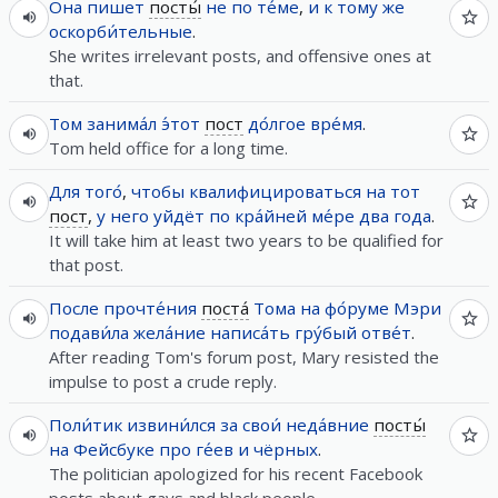
Она
пишет
посты́
не
по
те́ме
,
и
к
тому
же
оскорби́тельные
.
She writes irrelevant posts, and offensive ones at
that.
Том
занима́л
э́тот
пост
до́лгое
вре́мя
.
Tom held office for a long time.
Для
того́
,
чтобы
квалифицироваться
на
тот
пост
,
у
него
уйдёт
по кра́йней ме́ре
два
года
.
It will take him at least two years to be qualified for
that post.
После
прочте́ния
поста́
Тома
на
фо́руме
Мэри
подави́ла
жела́ние
написа́ть
гру́бый
отве́т
.
After reading Tom's forum post, Mary resisted the
impulse to post a crude reply.
Поли́тик
извини́лся
за
свои́
неда́вние
посты́
на
Фейсбуке
про
ге́ев
и
чёрных
.
The politician apologized for his recent Facebook
posts about gays and black people.