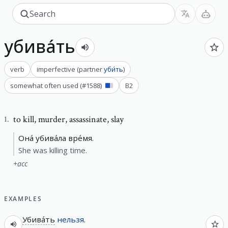
убива́ть
verb
imperfective
(
partner
уби́ть
)
somewhat often used
(#
1588
)
B2
to kill
,
murder, assassinate, slay
1
.
Она́ убива́ла вре́мя.
She was killing time.
+
acc
EXAMPLES
Убива́ть
нельзя
.