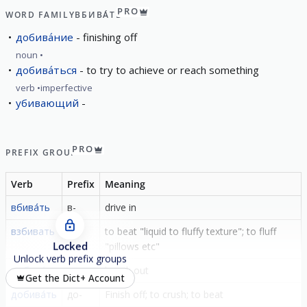
PRO
WORD FAMILY
ВБИВА́ТЬ
добива́ние
finishing off
noun
добива́ться
to try to achieve or reach something
verb
imperfective
убивающий
PRO
PREFIX GROUP
Verb
Prefix
Meaning
вбива́ть
в-
drive in
взбивать
вз-
to beat "liquid to fluffy texture"; to fluff
Locked
"pillows etc"
Unlock verb prefix groups
выбива́ть
вы-
knock out
Get the Dict+ Account
добива́ть
до-
Finish off; to crush; to beat