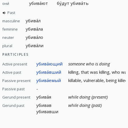
убива́ют
бу́дут убива́ть
они́
Past
убива́л
masculine
убива́ла
feminine
убива́ло
neuter
убива́ли
plural
PARTICIPLES
убива́ющий
someone who is doing
Active present
убива́вший
killing, that was killing, who was
Active past
убива́емый
killable, vulnerable, being killed
Passive present
-
Passive past
убива́я
while doing (present)
Gerund present
убивав
while doing (past)
Gerund past
убивавши