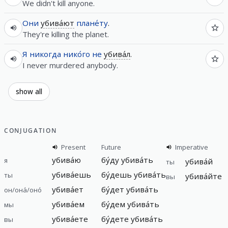
We didn't kill anyone.
Они
убива́ют
плане́ту
.
They're killing the planet.
Я
никогда
нико́го
не
убива́л
.
I never murdered anybody.
show all
CONJUGATION
Present
Future
Imperative
убива́ю
бу́ду убива́ть
я
убива́й
ты
убива́ешь
бу́дешь убива́ть
ты
убива́йте
вы
убива́ет
бу́дет убива́ть
он/она́/оно́
убива́ем
бу́дем убива́ть
мы
убива́ете
бу́дете убива́ть
вы