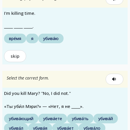
I'm killing time.
_____ _____ _____.
вре́мя
я
убива́ю
skip
Select the correct form.
Did you kill Mary? "No, I did not."
«Ты уби́л Мэри?» — «Нет, я не _____».
убива́ющий
убива́ете
убива́ть
убива́й
убива́л
убива́я
убива́ет
убива́ло