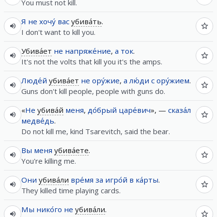
You must not kill.
Я
не
хочу́
вас
убива́ть
.
I don't want to kill you.
Убива́ет
не
напряже́ние
,
а
ток
.
It's not the volts that kill you it's the amps.
Люде́й
убива́ет
не
ору́жие
,
а
лю́ди
с
ору́жием
.
Guns don't kill people, people with guns do.
«
Не
убива́й
меня
,
до́брый
царе́вич
», —
сказа́л
медве́дь
.
Do not kill me, kind Tsarevitch, said the bear.
Вы
меня
убива́ете
.
You're killing me.
Они
убива́ли
вре́мя
за
игро́й
в
ка́рты
.
They killed time playing cards.
Мы
нико́го
не
убива́ли
.