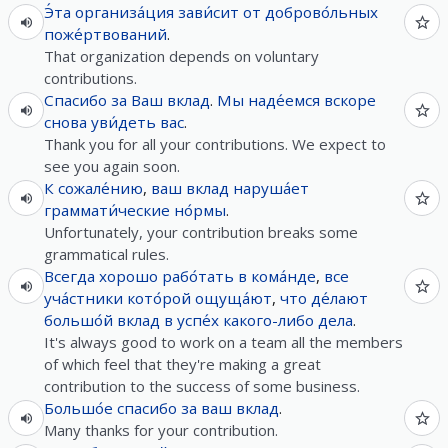
Э́та
организа́ция
зави́сит
от
доброво́льных
поже́ртвований
.
That organization depends on voluntary
contributions.
Спасибо
за
Ваш
вклад
.
Мы
наде́емся
вскоре
снова
уви́деть
вас
.
Thank you for all your contributions. We expect to
see you again soon.
К сожале́нию
,
ваш
вклад
наруша́ет
граммати́ческие
но́рмы
.
Unfortunately, your contribution breaks some
grammatical rules.
Всегда
хорошо
рабо́тать
в
кома́нде
,
все
уча́стники
кото́рой
ощуща́ют
,
что
де́лают
большо́й
вклад
в
успе́х
какого-либо
дела
.
It's always good to work on a team all the members
of which feel that they're making a great
contribution to the success of some business.
Большо́е
спасибо
за
ваш
вклад
.
Many thanks for your contribution.