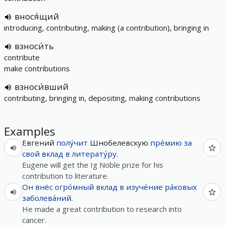
внося́щий
introducing, contributing, making (a contribution), bringing in
взноси́ть
contribute
make contributions
взноси́вший
contributing, bringing in, depositing, making contributions
Examples
Евгений
полу́чит
Шнобелевскую
пре́мию
за
свой
вклад
в
литерату́ру
.
Eugene will get the Ig Noble prize for his
contribution to literature.
Он
внёс
огро́мный
вклад
в
изуче́ние
ра́ковых
заболева́ний
.
He made a great contribution to research into
cancer.