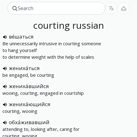
courting
russian
ве́шаться
Be unnecessarily intrusive in courting someone
to hang yourself
to determine weight with the help of scales
жениха́ться
be engaged, be courting
жениха́вшийся
wooing, courting, engaged in courtship
жениха́ющийся
courting, wooing
обха́живавший
attending to, looking after, caring for
courting, wooing