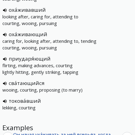
оха́живавший
looking after, caring for, attending to
courting, wooing, pursuing
оха́живающий
caring for, looking after, attending to, tending
courting, wooing, pursuing
приударя́ющий
flirting, making advances, courting
lightly hitting, gently striking, tapping
сва́тающийся
wooing, courting, proposing (to marry)
токова́вший
lekking, courting
Examples
Он
начал
уха́живать
за
ней
всерьёз
,
когда