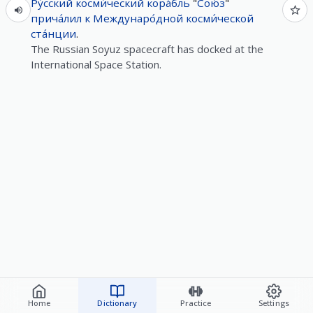
Ру́сский
косми́ческий
кора́бль
"
Сою́з
"
прича́лил
к
Междунаро́дной
косми́ческой
ста́нции
.
The Russian Soyuz spacecraft has docked at the
International Space Station.
Home
Dictionary
Practice
Settings