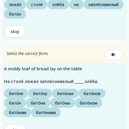
лежа́л
столе́
хле́ба
на
запле́сневелый
бато́н
skip
Select the correct form.
A moldy loaf of bread lay on the table.
На столе́ лежа́л запле́сневелый _____ хле́ба.
бато́не
бато́ну
бато́нах
бато́нов
бато́н
бато́на
бато́ны
бато́ном
бато́нам
бато́нами