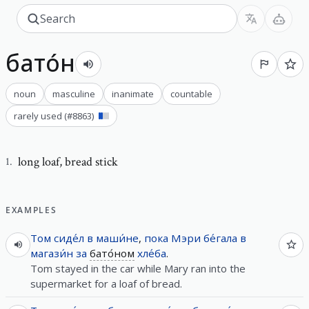
бато́н
noun
masculine
inanimate
countable
rarely used
(#
8863
)
long loaf
,
bread stick
1
.
EXAMPLES
Том
сиде́л
в
маши́не
,
пока
Мэри
бе́гала
в
магази́н
за
бато́ном
хле́ба
.
Tom stayed in the car while Mary ran into the
supermarket for a loaf of bread.