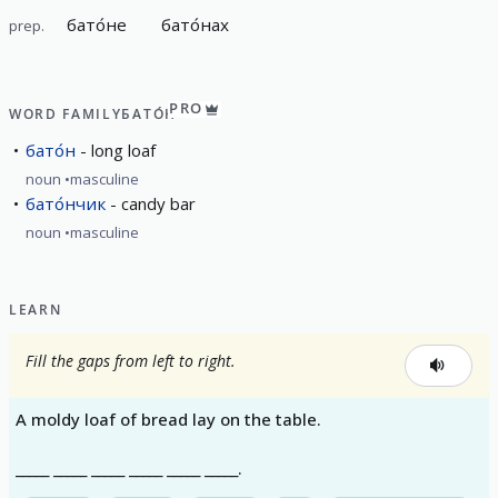
бато́не
бато́нах
prep.
PRO
WORD FAMILY
БАТО́Н
бато́н
long loaf
noun
masculine
бато́нчик
candy bar
noun
masculine
LEARN
Fill the gaps from left to right.
A moldy loaf of bread lay on the table.
_____ _____ _____ _____ _____ _____.