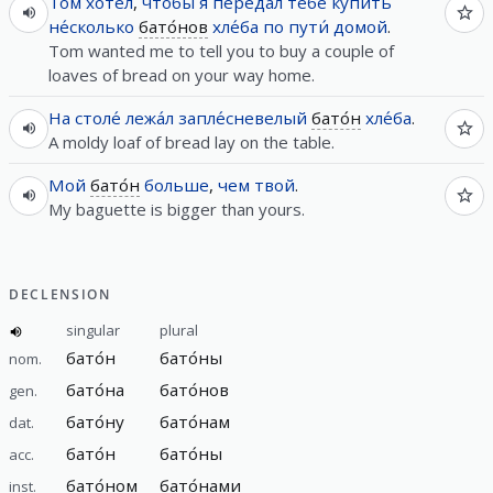
Том
хоте́л
,
чтобы
я
переда́л
тебе
купи́ть
не́сколько
бато́нов
хле́ба
по
пути́
домой
.
Tom wanted me to tell you to buy a couple of
loaves of bread on your way home.
На
столе́
лежа́л
запле́сневелый
бато́н
хле́ба
.
A moldy loaf of bread lay on the table.
Мой
бато́н
больше
,
чем
твой
.
My baguette is bigger than yours.
DECLENSION
singular
plural
бато́н
бато́ны
nom.
бато́на
бато́нов
gen.
бато́ну
бато́нам
dat.
бато́н
бато́ны
acc.
бато́ном
бато́нами
inst.