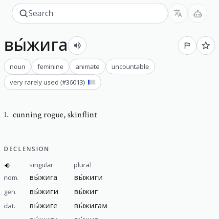
вы́жига
noun
feminine
animate
uncountable
very rarely used
(#
36013
)
cunning rogue
,
skinflint
1
.
DECLENSION
singular
plural
вы́жига
вы́жиги
nom.
вы́жиги
вы́жиг
gen.
вы́жиге
вы́жигам
dat.