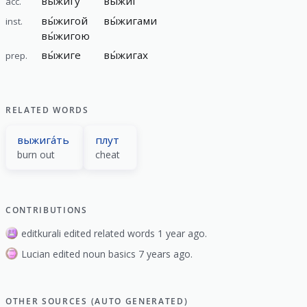
вы́жигу
вы́жиг
acc.
вы́жигой
вы́жигами
inst.
вы́жигою
вы́жиге
вы́жигах
prep.
RELATED WORDS
выжига́ть
плут
burn out
cheat
CONTRIBUTIONS
editkurali edited related words 1 year ago.
Lucian edited noun basics 7 years ago.
OTHER SOURCES (AUTO GENERATED)