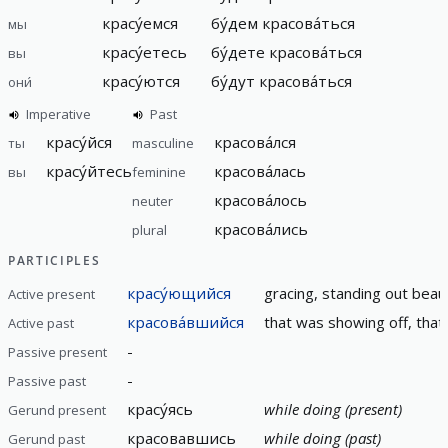
красу́емся
бу́дем красова́ться
мы
красу́етесь
бу́дете красова́ться
вы
красу́ются
бу́дут красова́ться
они́
Imperative
Past
красу́йся
красова́лся
ты
masculine
красу́йтесь
красова́лась
вы
feminine
красова́лось
neuter
красова́лись
plural
PARTICIPLES
красу́ющийся
gracing, standing out beaut
Active present
красова́вшийся
that was showing off, that 
Active past
-
Passive present
-
Passive past
красу́ясь
while doing (present)
Gerund present
красовавшись
while doing (past)
Gerund past