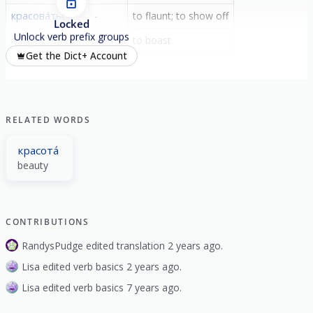
красова́ться
-
to flaunt; to show off
Locked
Unlock verb prefix groups
покрасова́ться
по-
to boast
Get the Dict+ Account
RELATED WORDS
красота́
beauty
CONTRIBUTIONS
RandysPudge edited translation 2 years ago.
Lisa edited verb basics 2 years ago.
Lisa edited verb basics 7 years ago.