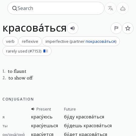
красова́ться
verb
reflexive
imperfective
(
partner
покрасова́ться
)
rarely used
(#
7153
)
to flaunt
1
.
to show off
2
.
CONJUGATION
Present
Future
красу́юсь
бу́ду красова́ться
я
красу́ешься
бу́дешь красова́ться
ты
красу́ется
бу́дет красова́ться
он/она́/оно́