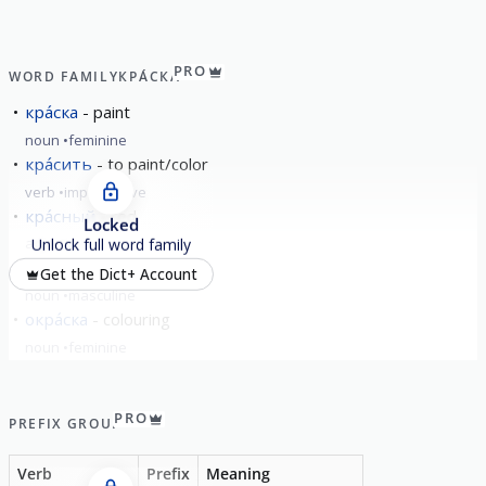
PRO
WORD FAMILY
КРА́СКА
кра́ска
paint
noun
feminine
кра́сить
to paint/color
verb
imperfective
кра́сный
red
Locked
adjective
Unlock full word family
кра́сный
red
Get the Dict+ Account
noun
masculine
окра́ска
colouring
noun
feminine
show all
PRO
PREFIX GROUP
Verb
Prefix
Meaning