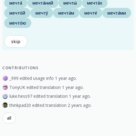
мечта́
мечта́ний
мечты́
мечта́х
мечто́й
мечту́
мечта́м
мечте́
мечта́ми
мечто́ю
skip
CONTRIBUTIONS
_999 edited usage info 1 year ago.
TonyUK edited translation 1 year ago.
luke.hess97 edited translation 1 year ago.
thinkpad20 edited translation 2 years ago.
all