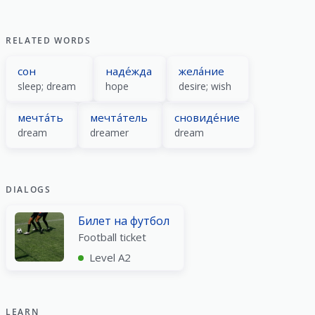
RELATED WORDS
сон
наде́жда
жела́ние
sleep; dream
hope
desire; wish
мечта́ть
мечта́тель
сновиде́ние
dream
dreamer
dream
DIALOGS
Билет на футбол
Football ticket
Level A2
LEARN