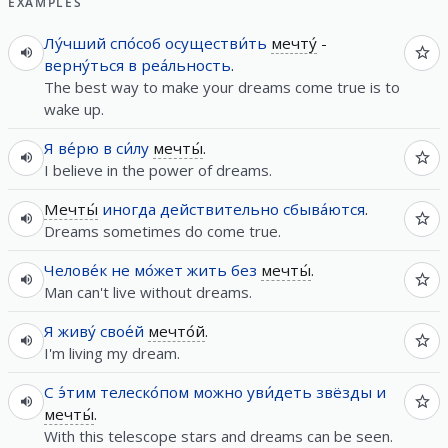
EXAMPLES
Лу́чший
спо́соб
осуществи́ть
мечту́
-
верну́ться
в
реа́льность
.
The best way to make your dreams come true is to
wake up.
Я
ве́рю
в
си́лу
мечты́
.
I believe in the power of dreams.
Мечты́
иногда
действительно
сбыва́ются
.
Dreams sometimes do come true.
Челове́к
не
мо́жет
жить
без
мечты́
.
Man can't live without dreams.
Я
живу́
свое́й
мечто́й
.
I'm living my dream.
С
э́тим
телеско́пом
можно
уви́деть
звёзды
и
мечты́
.
With this telescope stars and dreams can be seen.