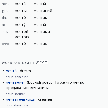
мечта́
мечты́
nom.
мечты́
мечта́ний
gen.
мечте́
мечта́м
dat.
мечту́
мечты́
acc.
мечто́й
мечта́ми
inst.
мечто́ю
мечте́
мечта́х
prep.
PRO
WORD FAMILY
МЕЧТА́
мечта́
dream
noun
feminine
мечта́ние
(bookish poetic) То же что мечта;
Предаваться мечтаниям
noun
neuter
мечта́тельница
dreamer
noun
feminine