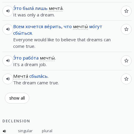
Э́то
была́
лишь
мечта́
.
It was only a dream.
Всем
хочется
ве́рить
,
что
мечты́
мо́гут
сбы́ться
.
Everyone would like to believe that dreams can
come true.
Э́то
рабо́та
мечты́
.
It's a dream job.
Мечта́
сбыла́сь
.
The dream came true.
show all
DECLENSION
singular
plural