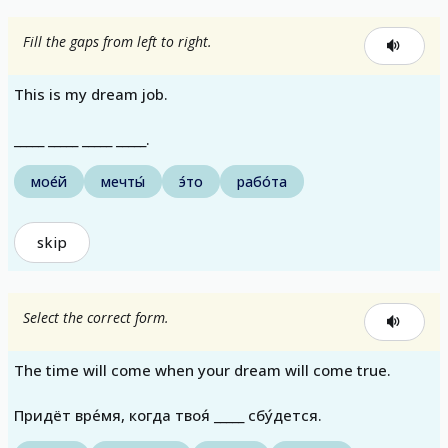
Fill the gaps from left to right.
This is my dream job.
_____ _____ _____ _____.
мое́й
мечты́
э́то
рабо́та
skip
Select the correct form.
The time will come when your dream will come true.
Придёт вре́мя, когда твоя́ _____ сбу́дется.