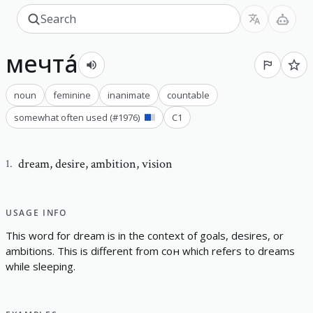
мечта́
noun
feminine
inanimate
countable
somewhat often used
(#
1976
)
C1
dream
,
desire, ambition, vision
1
.
USAGE INFO
T
h
i
s
w
o
r
d
f
o
r
d
r
e
a
m
i
s
i
n
t
h
e
c
o
n
t
e
x
t
o
f
g
o
a
l
s
,
d
e
s
i
r
e
s
,
o
r
a
m
b
i
t
i
o
n
s
.
T
h
i
s
i
s
d
i
f
e
r
e
n
t
f
r
o
m
сон
w
h
i
c
h
r
e
f
e
r
s
t
o
d
r
e
a
m
s
w
h
i
l
e
s
l
e
e
p
i
n
g
.