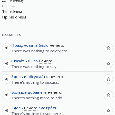
Д
.
не́чему
В
.
—
Тв
.
не́чем
Пр
.
не́
о
чем
EXAMPLES
Пра́здновать
бы́ло
нечего
.
There was nothing to celebrate.
Сказа́ть
бы́ло
нечего
.
There was nothing to say.
Здесь
и
обсужда́ть
нечего
.
There's nothing to discuss.
Больше
доба́вить
нечего
.
There's nothing more to add.
Здесь
нечего
смотре́ть
.
There's nothing to see here.