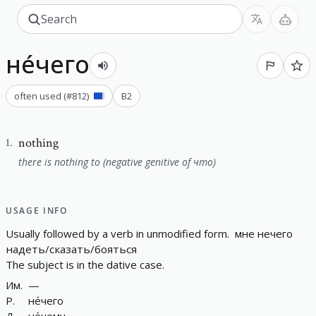
не́чего
often used
(#
812
)
B2
nothing
1
.
there is nothing to (negative genitive of что)
USAGE INFO
U
s
u
a
l
l
y
f
o
l
l
o
w
e
d
b
y
a
v
e
r
b
i
n
u
n
m
o
d
i
f
e
d
f
o
r
m
.
мне
нечего
надеть
/
сказать
/
бояться
T
h
e
s
u
b
j
e
c
t
i
s
i
n
t
h
e
d
a
t
i
v
e
c
a
s
e
.
Им
.
—
Р
.
не́чего