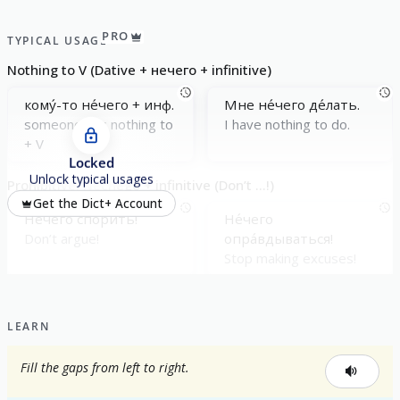
PRO
TYPICAL USAGE
Nothing to V (Dative + нечего + infinitive)
кому́-то не́чего + инф.
Мне не́чего де́лать.
someone has nothing to
I have nothing to do.
+ V
Locked
Unlock typical usages
Prohibitive: Néchego + infinitive (Don’t ...!)
Get the Dict+ Account
Не́чего спо́рить!
Не́чего
Don’t argue!
опра́вдываться!
Stop making excuses!
LEARN
Fill the gaps from left to right.