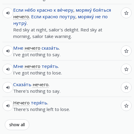
Если
не́бо
красно
к
ве́черу
,
моряку́
боя́ться
нечего
.
Если
красно
поутру
,
моряку́
не
по
нутру́
.
Red sky at night, sailor's delight. Red sky at
morning, sailor take warning.
Мне
нечего
сказа́ть
.
I've got nothing to say.
Мне
нечего
теря́ть
.
I've got nothing to lose.
Сказа́ть
нечего
.
There's nothing to say.
Нечего
теря́ть
.
There's nothing left to lose.
show all