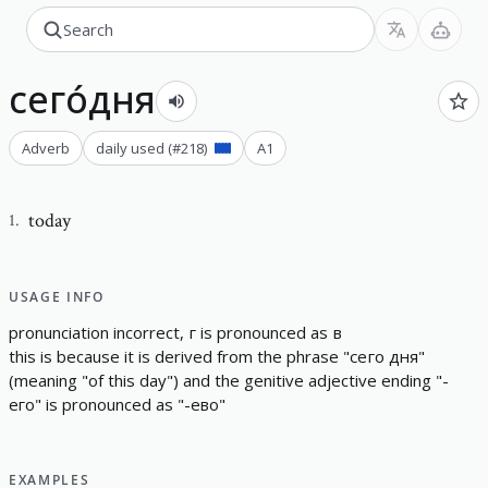
сего́дня
Adverb
daily used
(#
218
)
A1
today
1
.
USAGE INFO
p
r
o
n
u
n
c
i
a
t
i
o
n
i
n
c
o
r
r
e
c
t
,
г
i
s
p
r
o
n
o
u
n
c
e
d
a
s
в
t
h
i
s
i
s
b
e
c
a
u
s
e
i
t
i
s
d
e
r
i
v
e
d
f
r
o
m
t
h
e
p
h
r
a
s
e
"
сего
дня
"
(
m
e
a
n
i
n
g
"
o
f
t
h
i
s
d
a
y
"
)
a
n
d
t
h
e
g
e
n
i
t
i
v
e
a
d
j
e
c
t
i
v
e
e
n
d
i
n
g
"
-
его
"
i
s
p
r
o
n
o
u
n
c
e
d
a
s
"
-
ево
"
EXAMPLES