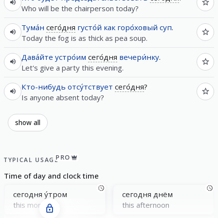
Who will be the chairperson today?
Тума́н
сего́дня
густо́й
как
горо́ховый
суп
.
Today the fog is as thick as pea soup.
Дава́йте
устро́им
сего́дня
вечери́нку
.
Let's give a party this evening.
Кто-нибудь
отсу́тствует
сего́дня
?
Is anyone absent today?
show all
PRO
TYPICAL USAGE
Time of day and clock time
сегoдня у́тром
сегoдня днём
this morning
this afternoon