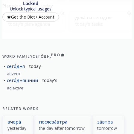
Locked
Plans/agenda for today
Unlock typical usages
плáн на сегoдня
делá на сегoдня
Get the Dict+ Account
today’s plan/agenda
today’s tasks
PRO
WORD FAMILY
СЕГО́ДНЯ
сего́дня
today
adverb
сего́дняшний
today's
adjective
RELATED WORDS
вчера́
послеза́втра
за́втра
yesterday
the day after tomorrow
tomorrow