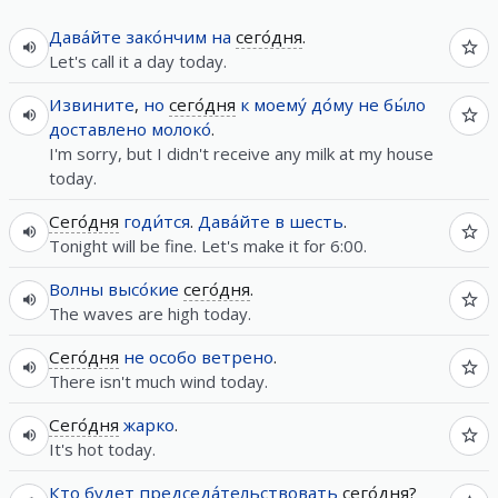
Дава́йте
зако́нчим
на
сего́дня
.
Let's call it a day today.
Извините
,
но
сего́дня
к
моему́
до́му
не
бы́ло
доставлено
молоко́
.
I'm sorry, but I didn't receive any milk at my house
today.
Сего́дня
годи́тся
.
Дава́йте
в
шесть
.
Tonight will be fine. Let's make it for 6:00.
Волны
высо́кие
сего́дня
.
The waves are high today.
Сего́дня
не
особо
ветрено
.
There isn't much wind today.
Сего́дня
жарко
.
It's hot today.
Кто
будет
председа́тельствовать
сего́дня
?