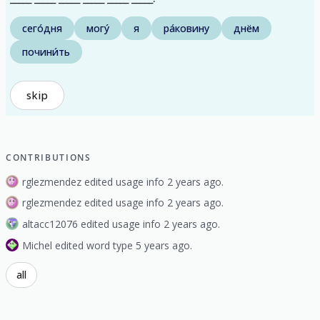
сего́дня
могу́
я
ра́ковину
днём
почини́ть
skip
CONTRIBUTIONS
rglezmendez edited usage info 2 years ago.
rglezmendez edited usage info 2 years ago.
altacc12076 edited usage info 2 years ago.
Michel edited word type 5 years ago.
all