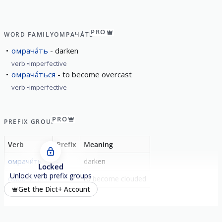
PRO
WORD FAMILY
ОМРАЧА́ТЬ
омрача́ть
darken
verb
imperfective
омрача́ться
to become overcast
verb
imperfective
PRO
PREFIX GROUP
Verb
Prefix
Meaning
омрачи́ть
-
darken
Locked
Unlock verb prefix groups
омрачи́ться
-
to become clouded
Get the Dict+ Account