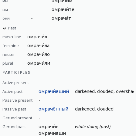
-
омрачи́м
мы
-
омрачи́те
вы
-
омрача́т
они́
Past
омрачи́л
masculine
омрачи́ла
feminine
омрачи́ло
neuter
омрачи́ли
plural
PARTICIPLES
-
Active present
омрачи́вший
darkened, clouded, oversha
Active past
-
Passive present
омрачённый
darkened, clouded
Passive past
-
Gerund present
омрачи́в
while doing (past)
Gerund past
омрачивши