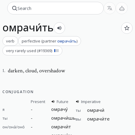
омрачи́ть
verb
perfective
(
partner
омрача́ть
)
very rarely used
(#
19369
)
darken
,
cloud, overshadow
1
.
CONJUGATION
Present
Future
Imperative
-
омрачу́
я
омрачи́
ты
-
омрачи́шь
ты
омрачи́те
вы
-
омрачи́т
он/она́/оно́